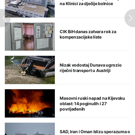
na Klinici za dječije bolnice
CIK BiH danas zatvara rok za
kompenzacijske liste
Nizak vodostaj Dunava ugrozio
riječni transport u Austriji
Masovni ruski napad na Kijevsku
oblast: 14 poginulih i 27
povrijeđenih
SAD, Iran i Oman blizu sporazuma o