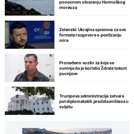
ponovnom otvaranju Hormuškog
moreuza
Zelenski: Ukrajina spremna za sve
formate razgovora o postizanju
mira
Pronađeno vozilo za koje se
sumnja da je koristio Ždrale tokom
pucnjave
Trumpova administracija zatvara
pet diplomatskih predstavništava u
svijetu