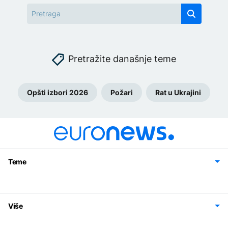
Pretražite današnje teme
Opšti izbori 2026
Požari
Rat u Ukrajini
Teme
Bosna i Hercegovina
Region
Svijet
Sport
Magazin
Više