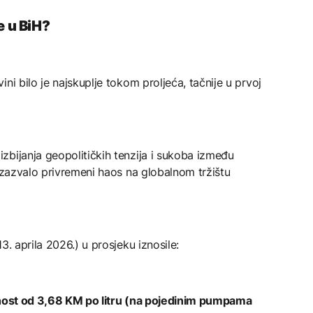
e u BiH?
ni bilo je najskuplje tokom proljeća, tačnije u prvoj
zbijanja geopolitičkih tenzija i sukoba između
 izazvalo privremeni haos na globalnom tržištu
3. aprila 2026.) u prosjeku iznosile:
ednost od 3,68 KM po litru (na pojedinim pumpama