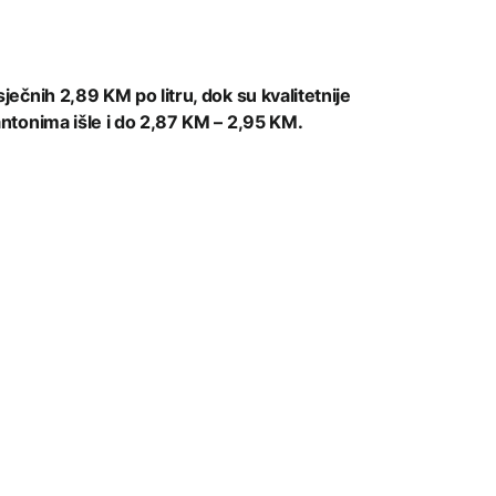
ečnih 2,89 KM po litru, dok su kvalitetnije
ntonima išle i do 2,87 KM – 2,95 KM.