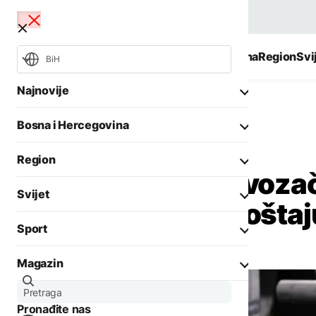
BiH
Najnovije
Bosna i Hercegovina
Region
Svi
BiH
Najnovije
Bosna i Hercegovina
Bosna i Hercegovina
Društvo
Opšti izbori 2026
Požari
Region
Dobre vijesti za voza
Rat u Ukrajini
Aktuelno
Svijet
Biznis
BiH, evo koliko koštaj
Aktuelno
Društvo
Sport
Politika
Zadnji članci iz kategorije
Politika
Biznis
Magazin
Crna hronika
Fokus
Ostali sportovi
AKTUELNO
Zadnji članci iz kategorije
Aktuelno
Tenis
Situacija kod Trebinja
Pronađite nas
Evropa
Zanimljivosti