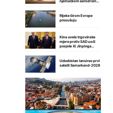
njemačkom aerodromu,
sumnja se na Rusiju
Rijeke širom Evrope
presušuju
Kina uvela trgovinske
mjere protiv SAD uoči
posjete Xi Jinpinga
Washingtonu
Uzbekistan lansirao prvi
satelit Samarkand-2028