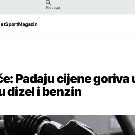
jet
Sport
Magazin
če: Padaju cijene goriva 
u dizel i benzin