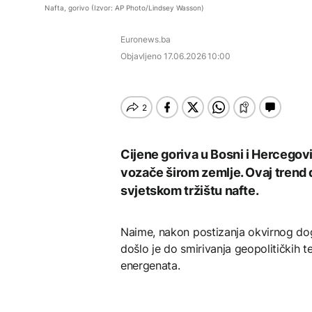
septembra: Stiže
AKTUELNO
AKTUELNO
Umjesto X-a popunjava
vojske
Nafta, gorivo (Izvor: AP Photo/Lindsey Wasson)
evropski pozorišni
se kružić, izdata
spektakl “Brechtovi
uputstva za skreniranje
Hirošima obilježava
Požar se širi Bijeljinom,
duhovi”
Euronews.ba
godišnjicu atomskog
zatvorena obilaznica
AKTUELNO
bombardovanja: Poziv
Objavljeno
17.06.2026 10:00
na ukidanje nuklearnog
Plan da se u Crnoj Gori
oružja
AKTUELNO
prave centri za prihvat
TEHNOLOGIJA
migranata? Spajić:
Požar se širi Bijeljinom,
Nismo vodili pregovore
Dio rakete SpaceX
zatvorena obilaznica
velikom brzinom pada
FOKUS
na Mjesec
Žedni za novcem: Koje bi
Cijene goriva u Bosni i Hercegovin
nove poreze EU mogla
vozače širom zemlje. Ovaj trend 
uvesti od 2028. godine?
svjetskom tržištu nafte.
TEHNOLOGIJA
Britanska kraljevska
Naime, nakon postizanja okvirnog dog
kovnica iz elektronskog
došlo je do smirivanja geopolitičkih t
otpada izdvaja zlato
energenata.