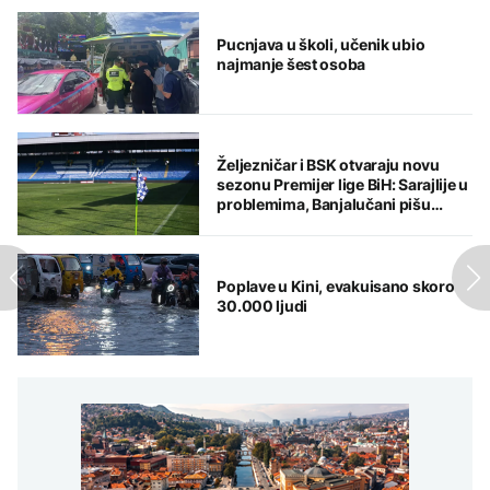
Pucnjava u školi, učenik ubio
najmanje šest osoba
Željezničar i BSK otvaraju novu
sezonu Premijer lige BiH: Sarajlije u
problemima, Banjalučani pišu
istoriju
Poplave u Kini, evakuisano skoro
30.000 ljudi