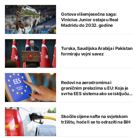
Gotova višemjesečna saga:
Vinicius Junior ostaje u Real
Madridu do 2032. godine
Turska, Saudijska Arabija i Pakistan
formiraju vojni savez
Redovi na aerodromima i
graničnim prelazima u EU: Koja je
svrha EES sistema ako se isključuje
čim je preopterećen?
Skočile cijene nafte na svjetskom
tržištu, hoće li se to odraziti na BiH