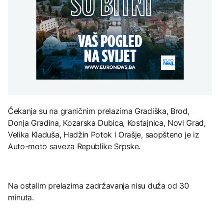
Kina upozorava: Nova
prijete kućama, dva
djece moraju platiti 942
američka nuklearna
helikoptera učestvuju u
miliona dolara
Istorijski minimum
strategija povećava rizik
gašenju
Dunava kod Bezdana u
od globalnog sukoba
AKTUELNO
Srbiji: Brodovi nasukani,
navodnjavanje
Požari kod Konjica
obustavljeno
KULTURA
prijete kućama, dva
AKTUELNO
helikoptera učestvuju u
Rat i pijesak prijete
gašenju
drevnim piramidama
Trump vjeruje da će rat s
Meroe u Sudanu
Iranom uskoro biti
završen
Čekanja su na graničnim prelazima Gradiška, Brod,
Donja Gradina, Kozarska Dubica, Kostajnica, Novi Grad,
ZANIMLJIVOSTI
Velika Kladuša, Hadžin Potok i Orašje, saopšteno je iz
Rihanna radi na novom
Auto-moto saveza Republike Srpske.
albumu
Na ostalim prelazima zadržavanja nisu duža od 30
minuta.