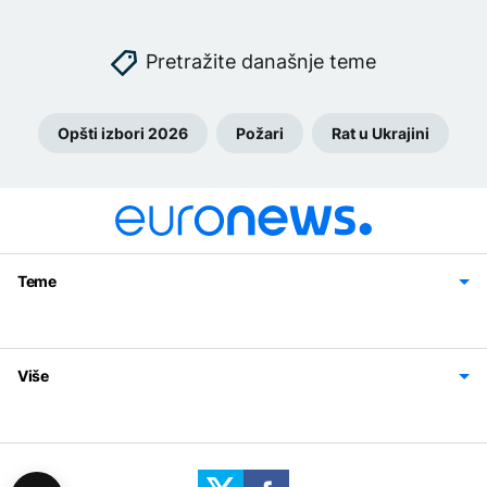
Pretražite današnje teme
Opšti izbori 2026
Požari
Rat u Ukrajini
Teme
Bosna i Hercegovina
Region
Svijet
Sport
Magazin
Više
Impressum
Kontakt
Politika privatnosti
Uslovi korišćenja