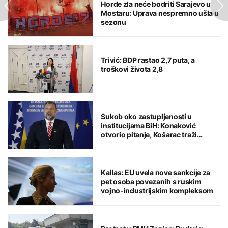
Horde zla neće bodriti Sarajevo u
Mostaru: Uprava nespremno ušla u
sezonu
Trivić: BDP rastao 2,7 puta, a
troškovi života 2,8
Sukob oko zastupljenosti u
institucijama BiH: Konaković
otvorio pitanje, Košarac traži
odgovore
Kallas: EU uvela nove sankcije za
pet osoba povezanih s ruskim
vojno-industrijskim kompleksom