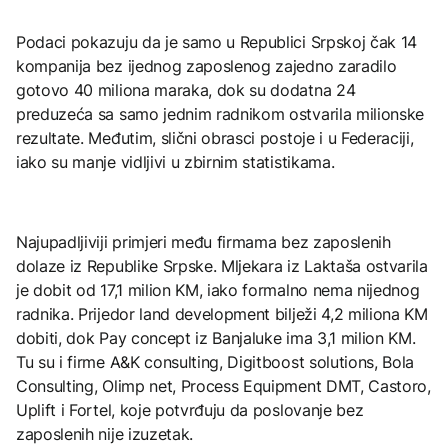
Podaci pokazuju da je samo u Republici Srpskoj čak 14
kompanija bez ijednog zaposlenog zajedno zaradilo
gotovo 40 miliona maraka, dok su dodatna 24
preduzeća sa samo jednim radnikom ostvarila milionske
rezultate. Međutim, slični obrasci postoje i u Federaciji,
iako su manje vidljivi u zbirnim statistikama.
Najupadljiviji primjeri među firmama bez zaposlenih
dolaze iz Republike Srpske. Mljekara iz Laktaša ostvarila
je dobit od 17,1 milion KM, iako formalno nema nijednog
radnika. Prijedor land development bilježi 4,2 miliona KM
dobiti, dok Pay concept iz Banjaluke ima 3,1 milion KM.
Tu su i firme A&K consulting, Digitboost solutions, Bola
Consulting, Olimp net, Process Equipment DMT, Castoro,
Uplift i Fortel, koje potvrđuju da poslovanje bez
zaposlenih nije izuzetak.