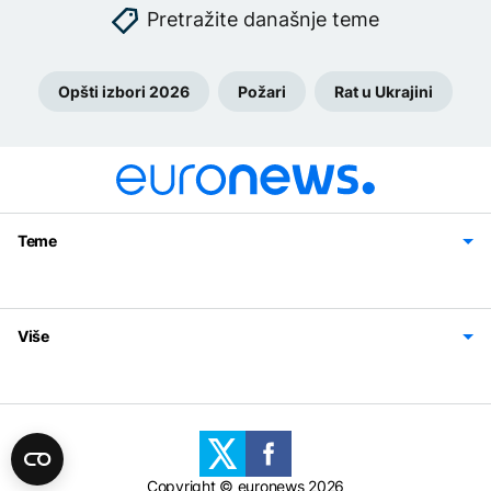
Pretražite današnje teme
Opšti izbori 2026
Požari
Rat u Ukrajini
Teme
Bosna i Hercegovina
Region
Svijet
Sport
Magazin
Više
Impressum
Kontakt
Politika privatnosti
Uslovi korišćenja
Copyright © euronews 2026