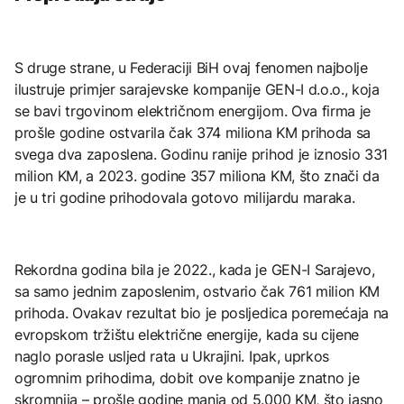
S druge strane, u Federaciji BiH ovaj fenomen najbolje
ilustruje primjer sarajevske kompanije GEN-I d.o.o., koja
se bavi trgovinom električnom energijom. Ova firma je
prošle godine ostvarila čak 374 miliona KM prihoda sa
svega dva zaposlena. Godinu ranije prihod je iznosio 331
milion KM, a 2023. godine 357 miliona KM, što znači da
je u tri godine prihodovala gotovo milijardu maraka.
Rekordna godina bila je 2022., kada je GEN-I Sarajevo,
sa samo jednim zaposlenim, ostvario čak 761 milion KM
prihoda. Ovakav rezultat bio je posljedica poremećaja na
evropskom tržištu električne energije, kada su cijene
naglo porasle usljed rata u Ukrajini. Ipak, uprkos
ogromnim prihodima, dobit ove kompanije znatno je
skromnija – prošle godine manja od 5.000 KM, što jasno