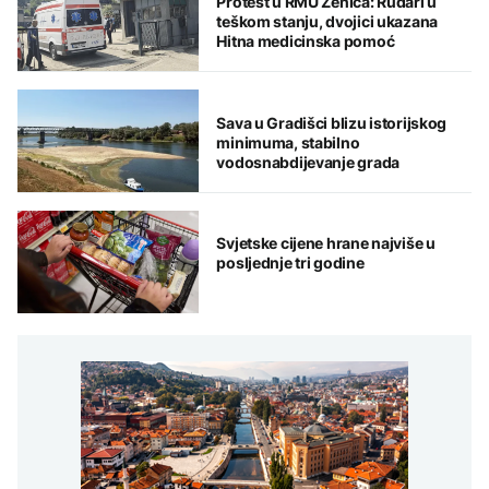
Protest u RMU Zenica: Rudari u
teškom stanju, dvojici ukazana
Hitna medicinska pomoć
Sava u Gradišci blizu istorijskog
minimuma, stabilno
vodosnabdijevanje grada
Svjetske cijene hrane najviše u
posljednje tri godine