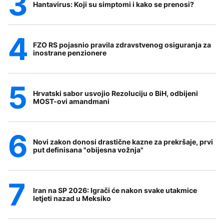
Hantavirus: Koji su simptomi i kako se prenosi?
FZO RS pojasnio pravila zdravstvenog osiguranja za
inostrane penzionere
Hrvatski sabor usvojio Rezoluciju o BiH, odbijeni
MOST-ovi amandmani
Novi zakon donosi drastične kazne za prekršaje, prvi
put definisana "obijesna vožnja"
Iran na SP 2026: Igrači će nakon svake utakmice
letjeti nazad u Meksiko