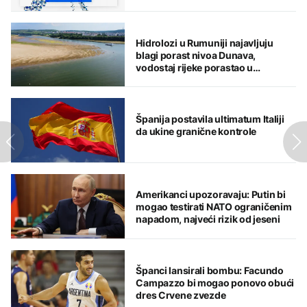
Hidrolozi u Rumuniji najavljuju
blagi porast nivoa Dunava,
vodostaj rijeke porastao u
Mađarskoj
Španija postavila ultimatum Italiji
da ukine granične kontrole
Amerikanci upozoravaju: Putin bi
mogao testirati NATO ograničenim
napadom, najveći rizik od jeseni
Španci lansirali bombu: Facundo
Campazzo bi mogao ponovo obući
dres Crvene zvezde