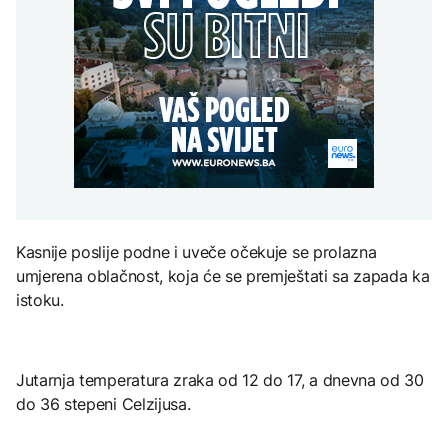
uputstva za skreniranje
Hirošima obilježava
zatvorena obilaznica
AKTUELNO
spektakl “Brechtovi
godišnjicu atomskog
duhovi”
bombardovanja: Poziv
Plan da se u Crnoj Gori
na ukidanje nuklearnog
AKTUELNO
prave centri za prihvat
oružja
migranata? Spajić:
TEHNOLOGIJA
Požar se širi Bijeljinom,
Nismo vodili pregovore
zatvorena obilaznica
Dio rakete SpaceX
FOKUS
velikom brzinom pada
na Mjesec
Žedni za novcem: Koje bi
nove poreze EU mogla
uvesti od 2028. godine?
TEHNOLOGIJA
Kasnije poslije podne i uveče očekuje se prolazna
Britanska kraljevska
umjerena oblačnost, koja će se premještati sa zapada ka
kovnica iz elektronskog
istoku.
otpada izdvaja zlato
Jutarnja temperatura zraka od 12 do 17, a dnevna od 30
do 36 stepeni Celzijusa.