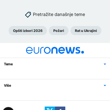
Pretražite današnje teme
Opšti izbori 2026
Požari
Rat u Ukrajini
Teme
Bosna i Hercegovina
Region
Svijet
Sport
Magazin
Više
Impressum
Kontakt
Politika privatnosti
Uslovi korišćenja