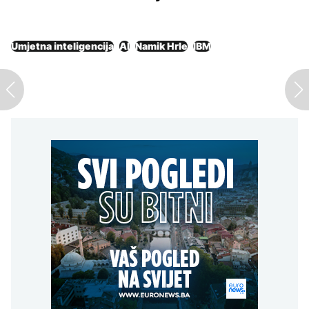
Umjetna inteligencija
AI
Namik Hrle
IBM