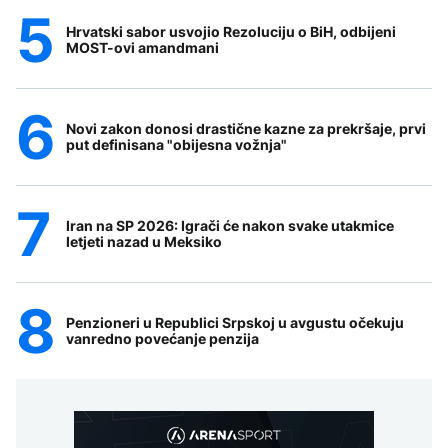
Hrvatski sabor usvojio Rezoluciju o BiH, odbijeni
MOST-ovi amandmani
Novi zakon donosi drastične kazne za prekršaje, prvi
put definisana "obijesna vožnja"
Iran na SP 2026: Igrači će nakon svake utakmice
letjeti nazad u Meksiko
Penzioneri u Republici Srpskoj u avgustu očekuju
vanredno povećanje penzija