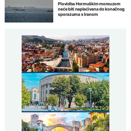
Plovidba Hormuškim moreuzom
neće biti naplaćivana do konačnog
sporazuma s Iranom