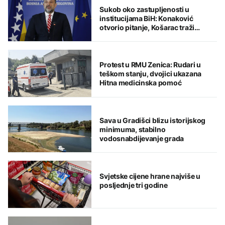
Sukob oko zastupljenosti u
institucijama BiH: Konaković
otvorio pitanje, Košarac traži
odgovore
Protest u RMU Zenica: Rudari u
teškom stanju, dvojici ukazana
Hitna medicinska pomoć
Sava u Gradišci blizu istorijskog
minimuma, stabilno
vodosnabdijevanje grada
Svjetske cijene hrane najviše u
posljednje tri godine