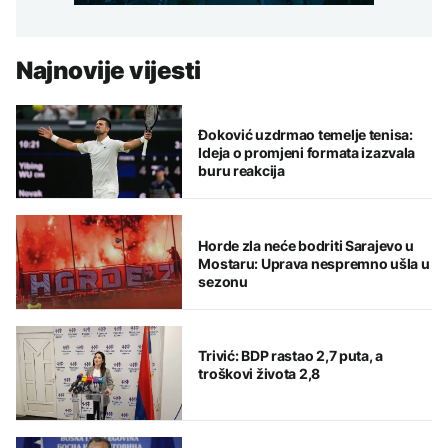
Najnovije vijesti
Đoković uzdrmao temelje tenisa:
Ideja o promjeni formata izazvala
buru reakcija
Horde zla neće bodriti Sarajevo u
Mostaru: Uprava nespremno ušla u
sezonu
Trivić: BDP rastao 2,7 puta, a
troškovi života 2,8