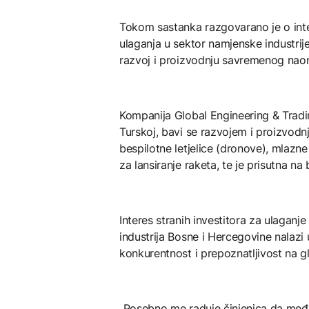
Tokom sastanka razgovarano je o inter
ulaganja u sektor namjenske industri
razvoj i proizvodnju savremenog naor
Kompanija Global Engineering & Tradin
Turskoj, bavi se razvojem i proizvodn
bespilotne letjelice (dronove), mlazne
za lansiranje raketa, te je prisutna na 
Interes stranih investitora za ulagan
industrija Bosne i Hercegovine nalazi 
konkurentnost i prepoznatljivost na g
„Posebno me raduje činjenica da međ