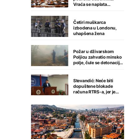
Vraća se naplata
parkinga, uvodi
zajednički račun za
komunalije i kredit od 18
Četiri muškarca
miliona KM
izbodena u Londonu,
uhapšena žena
Požar u dživarskom
Poljicu zahvatio minsko
polje, čule se detonacije
– kuće odbranjene
Stevandić: Neće biti
dopuštene blokade
računa RTRS-a, jer je
NSRS njen osnivač