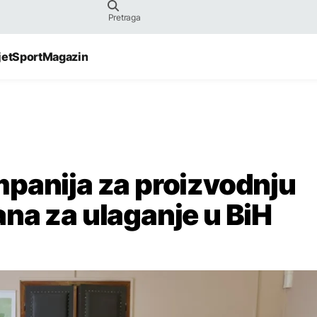
jet
Sport
Magazin
panija za proizvodnju
na za ulaganje u BiH