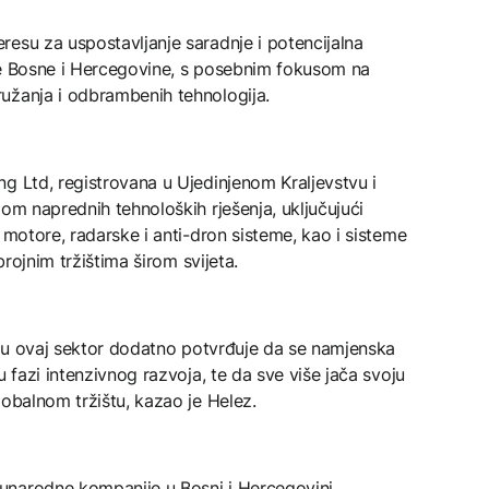
esu za uspostavljanje saradnje i potencijalna
je Bosne i Hercegovine, s posebnim fokusom na
užanja i odbrambenih tehnologija.
g Ltd, registrovana u Ujedinjenom Kraljevstvu i
jom naprednih tehnoloških rješenja, uključujući
 motore, radarske i anti-dron sisteme, kao i sisteme
brojnim tržištima širom svijeta.
je u ovaj sektor dodatno potvrđuje da se namjenska
u fazi intenzivnog razvoja, te da sve više jača svoju
lobalnom tržištu, kazao je Helez.
unarodne kompanije u Bosni i Hercegovini