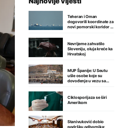
Najnovije vijesti
Teheran i Oman
dogovorili koordinate za
novi pomorski koridor u
Hormuškom moreuzu
Nevrijeme zahvatilo
Sloveniju, oluja kreće ka
Hrvatskoj
MUP Španije: U Seutu
ušle osobe koje su
dovođenje u vezu sa
terorizmom
Ciklosporijaza se širi
Amerikom
Stanivuković dobio
podršku odbornika: