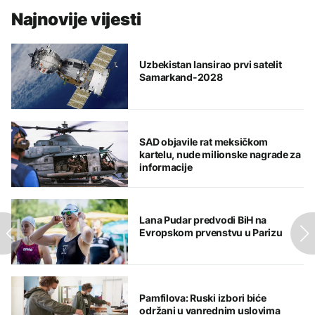
Najnovije vijesti
Uzbekistan lansirao prvi satelit
Samarkand-2028
SAD objavile rat meksičkom
kartelu, nude milionske nagrade za
informacije
Lana Pudar predvodi BiH na
Evropskom prvenstvu u Parizu
Pamfilova: Ruski izbori biće
održani u vanrednim uslovima