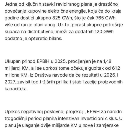
Jedna od ključnih stavki revidiranog plana je drastično
povećanje kupovine električne energije, koja će do kraja
godine dostići ukupno 825 GWh, što je čak 765 GWh
više od ranije planiranog. Uz to, porast ukupne potrošnje
kupaca na distributivnoj mreži za dodatnih 120 GWh
dodatno je opteretio bilans.
Ukupan prihod EPBiH u 2025. procijenjen je na 1,48
milijardi KM, ali se uprkos tome očekuje gubitak od 61,2
miliona KM. Iz Društva navode da će rezultati u 2026. i
2027. zavisiti od tržišnih prilika i stabilizacije proizvodnih
kapaciteta.
Uprkos negativnoj poslovnoj projekciji, EPBiH za naredni
trogodišnji period planira intenzivan investicioni ciklus. U
planu je ulaganje dvije milijarde KM u nove i zamjenske