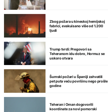
Zbog požara u kineskoj hemijskoj
fabrici, evakuisano više od 1.200
ljudi
Trump tvrdi: Pregovori sa
Teheranom idu dobro, Hormuz se
uskoro otvara
Šumski požari u Španiji zahvatili
pet puta veću površinu nego prošle
godine
Teheran i Oman dogovorili
koordinate za novi pomorski