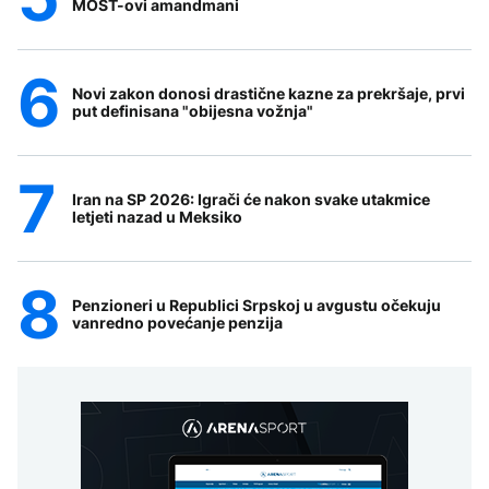
MOST-ovi amandmani
Novi zakon donosi drastične kazne za prekršaje, prvi
put definisana "obijesna vožnja"
Iran na SP 2026: Igrači će nakon svake utakmice
letjeti nazad u Meksiko
Penzioneri u Republici Srpskoj u avgustu očekuju
vanredno povećanje penzija