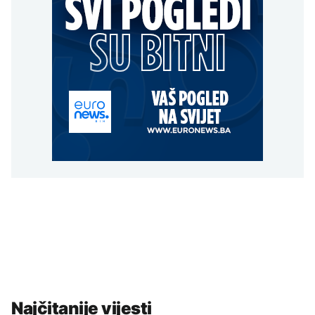
Najčitanije vijesti