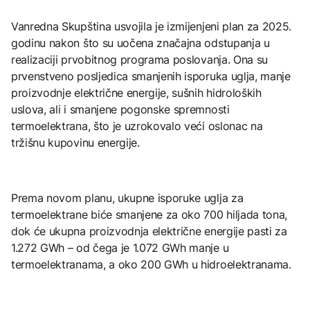
Vanredna Skupština usvojila je izmijenjeni plan za 2025.
godinu nakon što su uočena značajna odstupanja u
realizaciji prvobitnog programa poslovanja. Ona su
prvenstveno posljedica smanjenih isporuka uglja, manje
proizvodnje električne energije, sušnih hidroloških
uslova, ali i smanjene pogonske spremnosti
termoelektrana, što je uzrokovalo veći oslonac na
tržišnu kupovinu energije.
Prema novom planu, ukupne isporuke uglja za
termoelektrane biće smanjene za oko 700 hiljada tona,
dok će ukupna proizvodnja električne energije pasti za
1.272 GWh – od čega je 1.072 GWh manje u
termoelektranama, a oko 200 GWh u hidroelektranama.