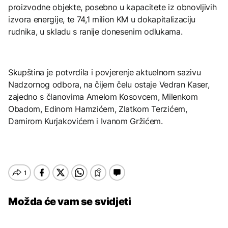
proizvodne objekte, posebno u kapacitete iz obnovljivih
izvora energije, te 74,1 milion KM u dokapitalizaciju
rudnika, u skladu s ranije donesenim odlukama.
Skupština je potvrdila i povjerenje aktuelnom sazivu
Nadzornog odbora, na čijem čelu ostaje Vedran Kaser,
zajedno s članovima Amelom Kosovcem, Milenkom
Obadom, Edinom Hamzićem, Zlatkom Terzićem,
Damirom Kurjakovićem i Ivanom Gržićem.
Možda će vam se svidjeti