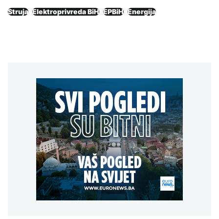
Struja
Elektroprivreda BiH
EPBiH
Energija