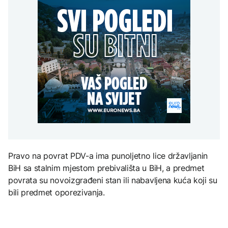
Da li su Trump i Hegseth
Meroe u Sudanu
u sukobu? Lider SAD se
DRUŠTVO
Grgurević traži
obratio naciji
odgovore o planiranoj
Veliki uspjeh sarajevskih
solarnoj elektrani u
planinara, osvojili najviši
blizini Manastira Ostrog
vrh Turske
ZANIMLJIVOSTI
EVROPA
Rihanna radi na novom
albumu
Šteta od požara oko 19
milijardi evra, EU
preusmjerava fokus na
prevenciju
ZDRAVLJE
Šta je Ciklospora i da li
prijeti širenje u Evropi?
Pravo na povrat PDV-a ima punoljetno lice državljanin
BiH sa stalnim mjestom prebivališta u BiH, a predmet
povrata su novoizgrađeni stan ili nabavljena kuća koji su
bili predmet oporezivanja.