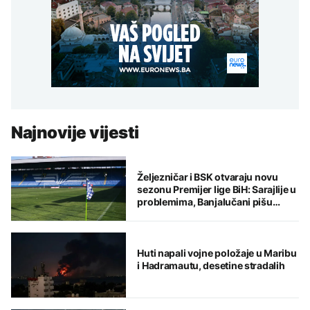
Najnovije vijesti
Željezničar i BSK otvaraju novu
sezonu Premijer lige BiH: Sarajlije u
problemima, Banjalučani pišu
istoriju
Huti napali vojne položaje u Maribu
i Hadramautu, desetine stradalih