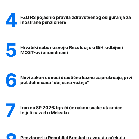
FZO RS pojasnio pravila zdravstvenog osiguranja za
inostrane penzionere
Hrvatski sabor usvojio Rezoluciju o BiH, odbijeni
MOST-ovi amandmani
Novi zakon donosi drastične kazne za prekršaje, prvi
put definisana "obijesna vožnja"
Iran na SP 2026: Igrači će nakon svake utakmice
letjeti nazad u Meksiko
Penzioneri u Republici Srpskoj u avgustu očekuju