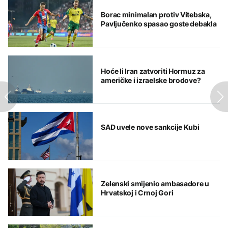
Borac minimalan protiv Vitebska,
Pavljučenko spasao goste debakla
Hoće li Iran zatvoriti Hormuz za
američke i izraelske brodove?
SAD uvele nove sankcije Kubi
Zelenski smijenio ambasadore u
Hrvatskoj i Crnoj Gori