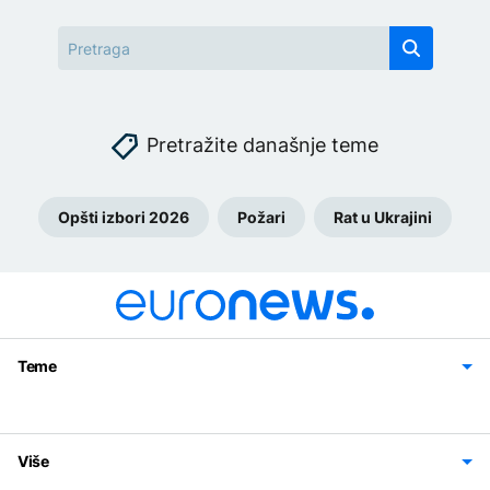
Pretražite današnje teme
Opšti izbori 2026
Požari
Rat u Ukrajini
Teme
Bosna i Hercegovina
Region
Svijet
Sport
Magazin
Više