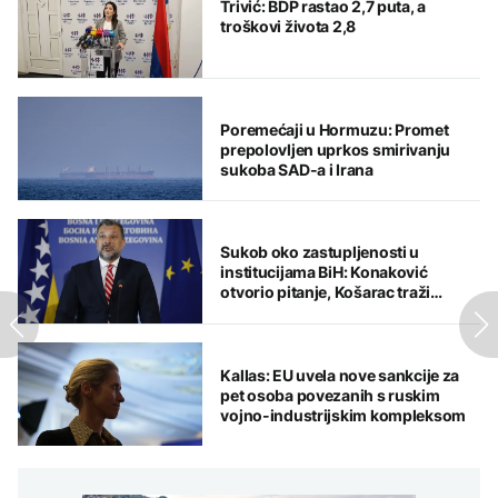
Trivić: BDP rastao 2,7 puta, a
troškovi života 2,8
Poremećaji u Hormuzu: Promet
prepolovljen uprkos smirivanju
sukoba SAD-a i Irana
Sukob oko zastupljenosti u
institucijama BiH: Konaković
otvorio pitanje, Košarac traži
odgovore
Kallas: EU uvela nove sankcije za
pet osoba povezanih s ruskim
vojno-industrijskim kompleksom