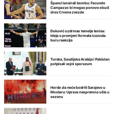
Španci lansirali bombu: Facundo
Campazzo bi mogao ponovo obući
dres Crvene zvezde
Đoković uzdrmao temelje tenisa:
Ideja o promjeni formata izazvala
buru reakcija
Turska, Saudijska Arabija i Pakistan
potpisali vojni sporazum
Horde zla neće bodriti Sarajevo u
Mostaru: Uprava nespremno ušla u
sezonu