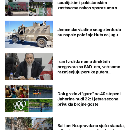
saudijskim i pakistanskim
zastavama nakon sporazuma o
zajedničkoj odbrani
Jemenske vladine snage tvrde da
su napale položaje Huta na jugu
Iran tvrdi da nema direktnih
pregovora sa SAD-om, već samo
razmjenjuju poruke putem
posrednika
Dok gradovi "gore" na 40 stepeni,
Jahorina nudi 22: Ljetna sezona
privukla brojne goste
Ballian: Neopravdana sječa stabala,