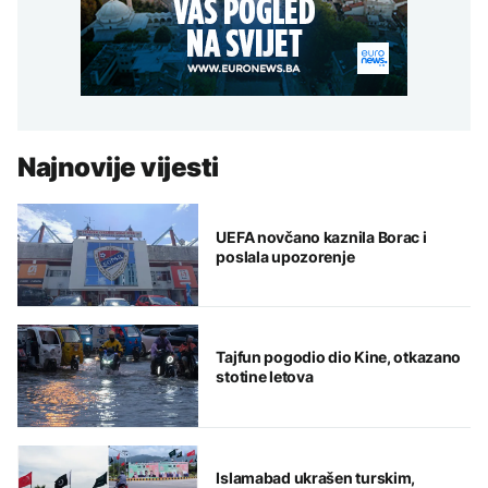
Najnovije vijesti
UEFA novčano kaznila Borac i
poslala upozorenje
Tajfun pogodio dio Kine, otkazano
stotine letova
Islamabad ukrašen turskim,