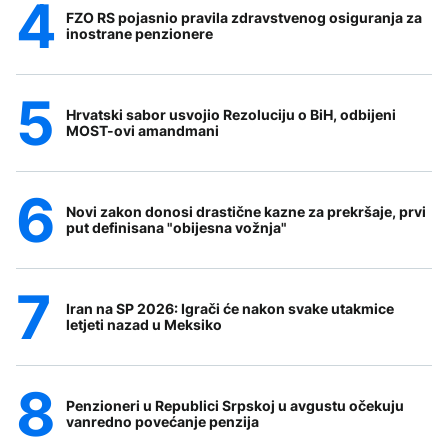
FZO RS pojasnio pravila zdravstvenog osiguranja za
inostrane penzionere
Hrvatski sabor usvojio Rezoluciju o BiH, odbijeni
MOST-ovi amandmani
Novi zakon donosi drastične kazne za prekršaje, prvi
put definisana "obijesna vožnja"
Iran na SP 2026: Igrači će nakon svake utakmice
letjeti nazad u Meksiko
Penzioneri u Republici Srpskoj u avgustu očekuju
vanredno povećanje penzija