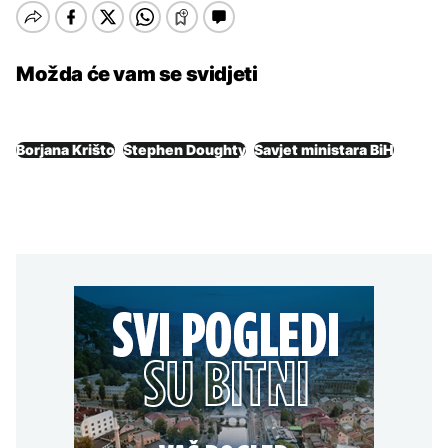
Možda će vam se svidjeti
Borjana Krišto
Stephen Doughty
Savjet ministara BiH