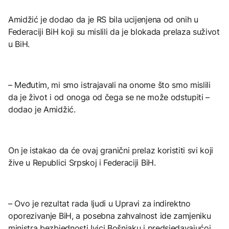
Amidžić je dodao da je RS bila ucijenjena od onih u
Federaciji BiH koji su mislili da je blokada prelaza suživot
u BiH.
– Međutim, mi smo istrajavali na onome što smo mislili
da je život i od onoga od čega se ne može odstupiti –
dodao je Amidžić.
On je istakao da će ovaj granični prelaz koristiti svi koji
žive u Republici Srpskoj i Federaciji BiH.
– Ovo je rezultat rada ljudi u Upravi za indirektno
oporezivanje BiH, a posebna zahvalnost ide zamjeniku
ministra bezbjednosti Ivici Bošnjaku i predsjedavajućoj