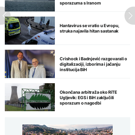
sporazuma s Iranom
Hantavirus se vratio u Evropu,
struka najavila hitan sastanak
Crishock i Badnjević razgovarali o
digitalizaciji, izborima i jačanju
institucija BiH
Okončana arbitraža oko RiTE
Ugljevik: EGS i BiH zaključili
sporazum o nagodbi