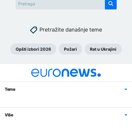
Pretražite današnje teme
Opšti izbori 2026
Požari
Rat u Ukrajini
Teme
Bosna i Hercegovina
Region
Svijet
Sport
Magazin
Više
Impressum
Kontakt