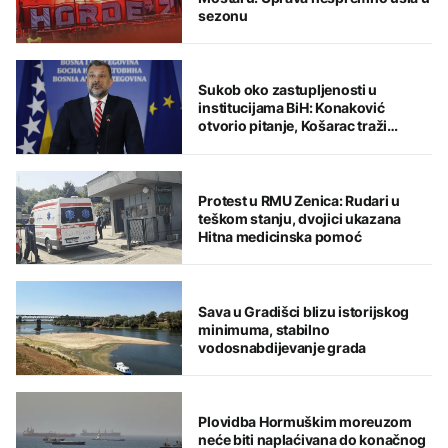
sezonu
Sukob oko zastupljenosti u
institucijama BiH: Konaković
otvorio pitanje, Košarac traži
odgovore
Protest u RMU Zenica: Rudari u
teškom stanju, dvojici ukazana
Hitna medicinska pomoć
Sava u Gradišci blizu istorijskog
minimuma, stabilno
vodosnabdijevanje grada
Plovidba Hormuškim moreuzom
neće biti naplaćivana do konačnog