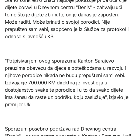
dijete boravi u Dnevnom centru "Denis" - zahvaljujući
tome što je dijete zbrinuto, on je danas je zaposlen.
Može raditi. Može brinuti o svojoj porodici. Nije
prepušten sam sebi, saopćeno je iz Službe za protokol i
odnose s javnošću KS.
"Potpisivanjem ovog sporazuma Kanton Sarajevo
preuzima obavezu da djeca s poteškoćama u razvoju i
njihove porodice nikada ne budu prepušteni sami sebi.
Izdvajanje 700.000 KM direktna je investicija u
dostojanstvo svake te porodice i u to da svako dijete
ima šansu da raste uz podršku koju zaslužuje", izjavio je
premijer Uk.
Sporazum posebno podržava rad Dnevnog centra
"Denis" – prvog centra ove vrste u Kantonu Sarajevo, koji