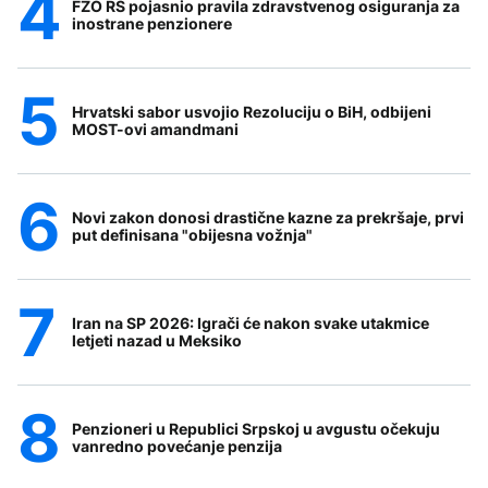
FZO RS pojasnio pravila zdravstvenog osiguranja za
inostrane penzionere
Hrvatski sabor usvojio Rezoluciju o BiH, odbijeni
MOST-ovi amandmani
Novi zakon donosi drastične kazne za prekršaje, prvi
put definisana "obijesna vožnja"
Iran na SP 2026: Igrači će nakon svake utakmice
letjeti nazad u Meksiko
Penzioneri u Republici Srpskoj u avgustu očekuju
vanredno povećanje penzija