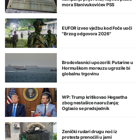
mora Stanivukovićev PSS
EUFOR izveo vježbu kod Foče uoči
"Brzog odgovora 2026"
Brodovlasnici upozorili: Putarine u
Hormuškom moreuzu ugrozile bi
globalnu trgovinu
WP: Trump kritikovao Hegsetha
zbog nestašice naoružanja;
Oglasio se predsjednik
Zenički rudari drugu noć iz
protesta prenoćili u jami