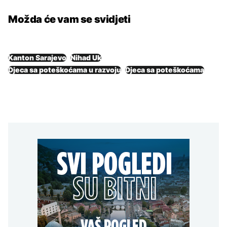
Možda će vam se svidjeti
Kanton Sarajevo
Nihad Uk
Djeca sa poteškoćama u razvoju
Djeca sa poteškoćama