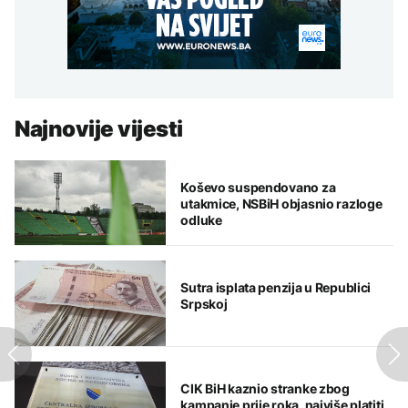
Najnovije vijesti
Koševo suspendovano za
utakmice, NSBiH objasnio razloge
odluke
Sutra isplata penzija u Republici
Srpskoj
CIK BiH kaznio stranke zbog
kampanje prije roka, najviše platiti