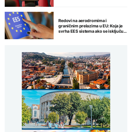
Redovi na aerodromima i
graničnim prelazima u EU: Koja je
svrha EES sistema ako se isključuje
čim je preopterećen?