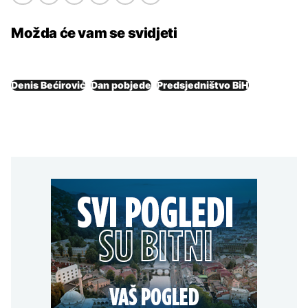
Možda će vam se svidjeti
Denis Bećirović
Dan pobjede
Predsjedništvo BiH