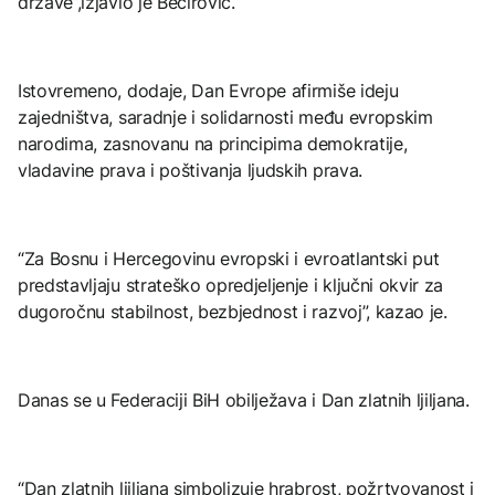
države”,izjavio je Bećirović.
Istovremeno, dodaje, Dan Evrope afirmiše ideju
zajedništva, saradnje i solidarnosti među evropskim
narodima, zasnovanu na principima demokratije,
vladavine prava i poštivanja ljudskih prava.
“Za Bosnu i Hercegovinu evropski i evroatlantski put
predstavljaju strateško opredjeljenje i ključni okvir za
dugoročnu stabilnost, bezbjednost i razvoj”, kazao je.
Danas se u Federaciji BiH obilježava i Dan zlatnih ljiljana.
“Dan zlatnih ljiljana simbolizuje hrabrost, požrtvovanost i