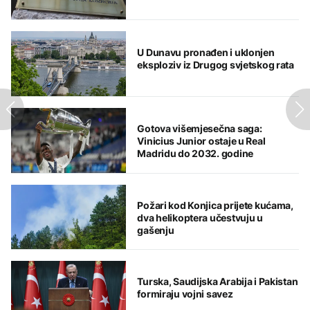
U Dunavu pronađen i uklonjen
eksploziv iz Drugog svjetskog rata
Gotova višemjesečna saga:
Vinicius Junior ostaje u Real
Madridu do 2032. godine
Požari kod Konjica prijete kućama,
dva helikoptera učestvuju u
gašenju
Turska, Saudijska Arabija i Pakistan
formiraju vojni savez