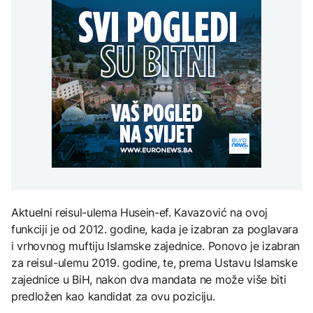
Kina upozorava: Nova
prijete kućama, dva
djece moraju platiti 942
američka nuklearna
helikoptera učestvuju u
miliona dolara
Istorijski minimum
strategija povećava rizik
gašenju
Dunava kod Bezdana u
od globalnog sukoba
AKTUELNO
Srbiji: Brodovi nasukani,
navodnjavanje
Požari kod Konjica
obustavljeno
KULTURA
prijete kućama, dva
AKTUELNO
helikoptera učestvuju u
Rat i pijesak prijete
gašenju
drevnim piramidama
Trump vjeruje da će rat s
Meroe u Sudanu
Iranom uskoro biti
završen
ZANIMLJIVOSTI
Rihanna radi na novom
Aktuelni reisul-ulema Husein-ef. Kavazović na ovoj
albumu
funkciji je od 2012. godine, kada je izabran za poglavara
i vrhovnog muftiju Islamske zajednice. Ponovo je izabran
za reisul-ulemu 2019. godine, te, prema Ustavu Islamske
zajednice u BiH, nakon dva mandata ne može više biti
predložen kao kandidat za ovu poziciju.