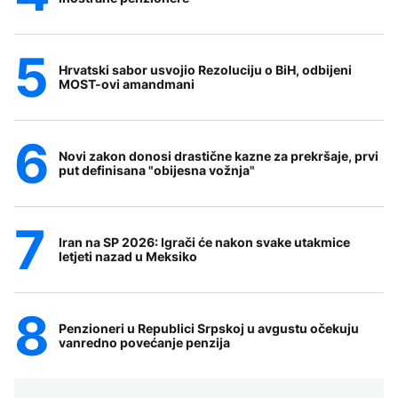
Hrvatski sabor usvojio Rezoluciju o BiH, odbijeni
MOST-ovi amandmani
Novi zakon donosi drastične kazne za prekršaje, prvi
put definisana "obijesna vožnja"
Iran na SP 2026: Igrači će nakon svake utakmice
letjeti nazad u Meksiko
Penzioneri u Republici Srpskoj u avgustu očekuju
vanredno povećanje penzija