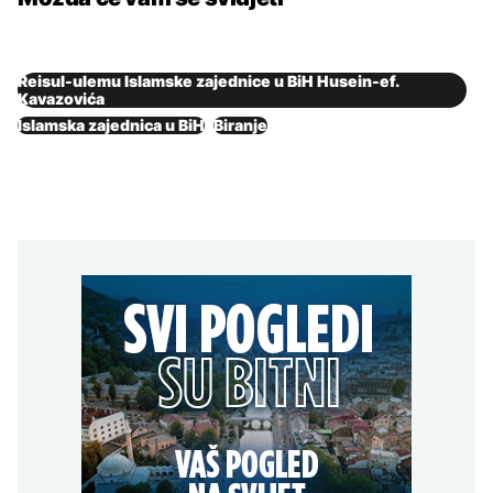
Reisul-ulemu Islamske zajednice u BiH Husein-ef.
Kavazovića
Islamska zajednica u BiH
Biranje