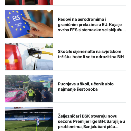
Redovi na aerodromima i
graničnim prelazima u EU: Koja je
svrha EES sistema ako se isključuje
čim je preopterećen?
Skočile cijene nafte na svjetskom
tržištu, hoće li se to odraziti na BiH
Pucnjava u školi, učenik ubio
najmanje šest osoba
Željezničar i BSK otvaraju novu
sezonu Premijer lige BiH: Sarajlije u
problemima, Banjalučani pišu