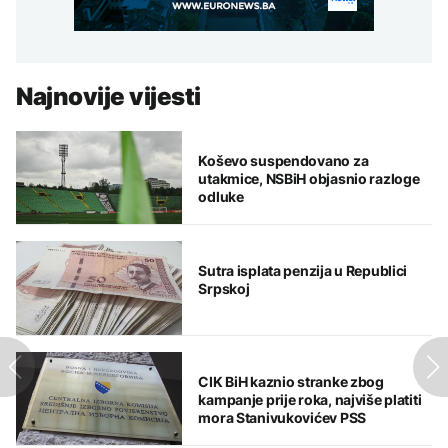
Najnovije vijesti
Koševo suspendovano za
utakmice, NSBiH objasnio razloge
odluke
Sutra isplata penzija u Republici
Srpskoj
CIK BiH kaznio stranke zbog
kampanje prije roka, najviše platiti
mora Stanivukovićev PSS