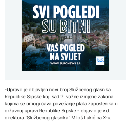
kažnjava ključne
Sjeverna Koreja ispalila
vozače koji zbog pravila
AKTUELNO
nepravilnosti
neidentifikovani projektil
90/180 dana imaju
prema moru
probleme u EU
Plan da se u Crnoj Gori
AKTUELNO
prave centri za prihvat
migranata? Spajić:
ZDRAVLJE
BiH predložila rješenje za
Nismo vodili pregovore
vozače koji zbog pravila
Šta je Ciklospora i da li
FOKUS
90/180 dana imaju
prijeti širenje u Evropi?
probleme u EU
Generacije američkih
predsjednika "lomile
zube" na Iranu, Trump
posljednji
KULTURA
Sarajevo Fest početkom
septembra: Stiže
evropski pozorišni
-Upravo je objavljen novi broj Službenog glasnika
spektakl “Brechtovi
duhovi”
Republike Srpske koji sadrži važne izmjene zakona
kojima se omogućava povećanje plata zaposlenika u
državnoj upravi Republike Srpske - objavio je v.d.
direktora "Službenog glasnika" Miloš Lukić na X-u.