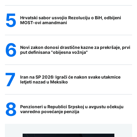
Hrvatski sabor usvojio Rezoluciju o BiH, odbijeni
MOST-ovi amandmani
Novi zakon donosi drastične kazne za prekršaje, prvi
put definisana "obijesna vožnja"
Iran na SP 2026: Igrači će nakon svake utakmice
letjeti nazad u Meksiko
Penzioneri u Republici Srpskoj u avgustu očekuju
vanredno povećanje penzija