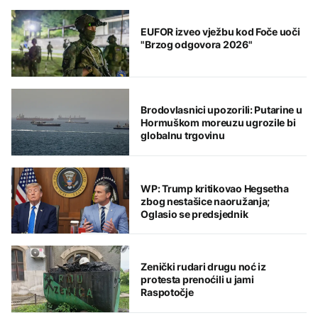
EUFOR izveo vježbu kod Foče uoči
"Brzog odgovora 2026"
Brodovlasnici upozorili: Putarine u
Hormuškom moreuzu ugrozile bi
globalnu trgovinu
WP: Trump kritikovao Hegsetha
zbog nestašice naoružanja;
Oglasio se predsjednik
Zenički rudari drugu noć iz
protesta prenoćili u jami
Raspotočje