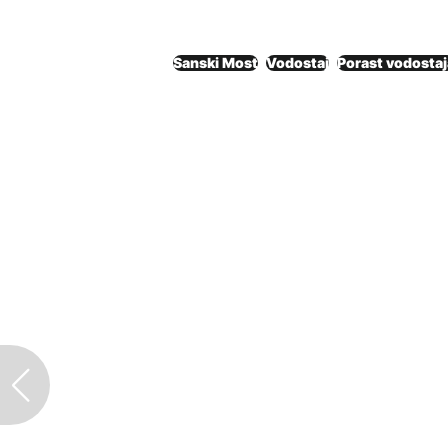
Sanski Most
Vodostaj
Porast vodostaj