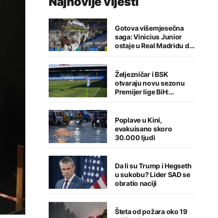
Najnovije vijesti
Gotova višemjesečna
saga: Vinicius Junior
ostaje u Real Madridu do
2032. godine
Željezničar i BSK
otvaraju novu sezonu
Premijer lige BiH:
Sarajlije u problemima,
Banjalučani pišu istoriju
Poplave u Kini,
evakuisano skoro
30.000 ljudi
Da li su Trump i Hegseth
u sukobu? Lider SAD se
obratio naciji
Šteta od požara oko 19