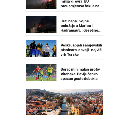
milijardi evra, EU
preusmjerava fokus na
prevenciju
Huti napali vojne
položaje u Maribu i
Hadramautu, desetine
stradalih
Veliki uspjeh sarajevskih
planinara, osvojili najviši
vrh Turske
Borac minimalan protiv
Vitebska, Pavljučenko
spasao goste debakla