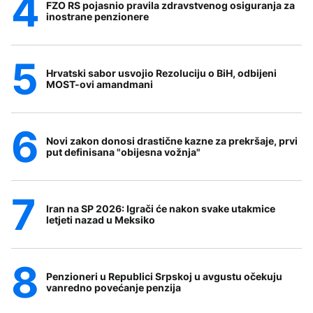
FZO RS pojasnio pravila zdravstvenog osiguranja za
inostrane penzionere
Hrvatski sabor usvojio Rezoluciju o BiH, odbijeni
MOST-ovi amandmani
Novi zakon donosi drastične kazne za prekršaje, prvi
put definisana "obijesna vožnja"
Iran na SP 2026: Igrači će nakon svake utakmice
letjeti nazad u Meksiko
Penzioneri u Republici Srpskoj u avgustu očekuju
vanredno povećanje penzija