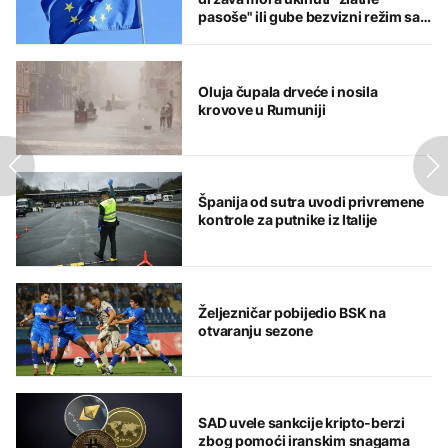
pasoše" ili gube bezvizni režim sa
EU
Oluja čupala drveće i nosila
krovove u Rumuniji
Španija od sutra uvodi privremene
kontrole za putnike iz Italije
Željezničar pobijedio BSK na
otvaranju sezone
SAD uvele sankcije kripto-berzi
zbog pomoći iranskim snagama