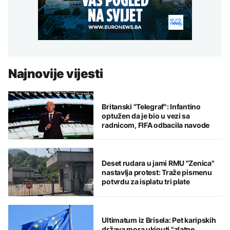
Najnovije vijesti
Britanski "Telegraf": Infantino
optužen da je bio u vezi sa
radnicom, FIFA odbacila navode
Deset rudara u jami RMU "Zenica"
nastavlja protest: Traže pismenu
potvrdu za isplatu tri plate
Ultimatum iz Brisela: Pet karipskih
država mora ukinuti "zlatne