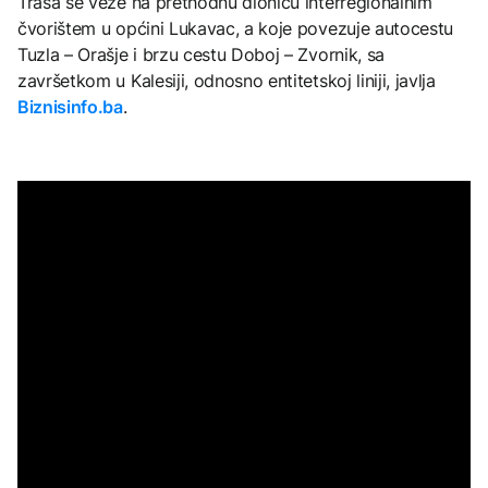
Trasa se veže na prethodnu dionicu interregionalnim
čvorištem u općini Lukavac, a koje povezuje autocestu
Tuzla – Orašje i brzu cestu Doboj – Zvornik, sa
završetkom u Kalesiji, odnosno entitetskoj liniji, javlja
Biznisinfo.ba
.