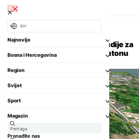
BiH
Bosna i Hercegovina
Aktuelno
Najnovije
Završena idejna rješenja i studije za
dvije ceste u Tuzlanskom kantonu
Bosna i Hercegovina
Opšti izbori 2026
Požari
Region
Rat u Ukrajini
Aktuelno
Svijet
Biznis
Aktuelno
Društvo
Sport
Politika
Zadnji članci iz kategorije
Politika
Biznis
Magazin
Crna hronika
Fokus
AKTUELNO
Ostali sportovi
Zadnji članci iz kategorije
Aktuelno
Situacija kod Trebinja
Tenis
Pronađite nas
Evropa
pod kontrolom, više
AKTUELNO
Zanimljivosti