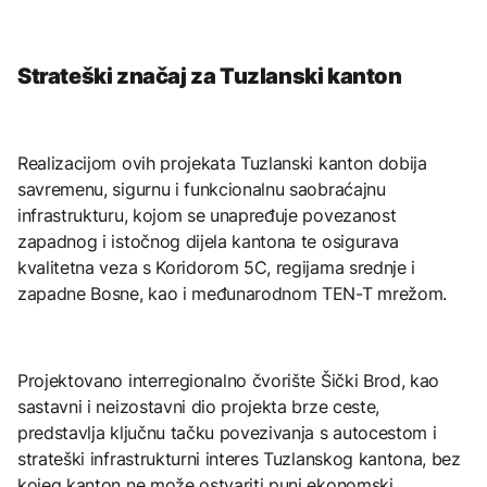
Strateški značaj za Tuzlanski kanton
Realizacijom ovih projekata Tuzlanski kanton dobija
savremenu, sigurnu i funkcionalnu saobraćajnu
infrastrukturu, kojom se unapređuje povezanost
zapadnog i istočnog dijela kantona te osigurava
kvalitetna veza s Koridorom 5C, regijama srednje i
zapadne Bosne, kao i međunarodnom TEN-T mrežom.
Projektovano interregionalno čvorište Šički Brod, kao
sastavni i neizostavni dio projekta brze ceste,
predstavlja ključnu tačku povezivanja s autocestom i
strateški infrastrukturni interes Tuzlanskog kantona, bez
kojeg kanton ne može ostvariti puni ekonomski