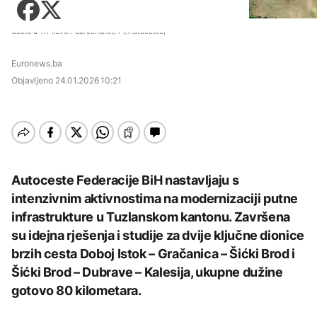
Zadnji članci iz kategorije
požara u HNK
Košarka
Zdravlje
Nuklearka Krško
AKTUELNO
Fudbal
Cesta u TK (Izvor: Screenshot/YT/Autoceste)
smanjuje proizvodnju
Tehnologija
zbog niskog vodostaja i
Zadnji članci iz kategorije
Situacija kod Trebinja
visokih temperatura
Euronews.ba
Putovanja
AKTUELNO
pod kontrolom, više
Save
AKTUELNO
požara u HNK
Objavljeno
24.01.2026 10:21
Zadnji članci iz kategorije
Kultura
Kritično u Trebinju: Vatra
Rusija: Masovan napad
se približila kućama u
AKTUELNO
dronovima na Jaroslavlj,
selima Poljice Petrovo i
meta navodno bila
Marići
Grgurević traži
rafinerija
AKTUELNO
Zadnji članci iz kategorije
odgovore o planiranoj
solarnoj elektrani u
Kritično u Trebinju: Vatra
blizini Manastira Ostrog
ZDRAVLJE
AKTUELNO
se približila kućama u
Autoceste Federacije BiH nastavljaju s
AKTUELNO
selima Poljice Petrovo i
Šta je Ciklospora i da li
intenzivnim aktivnostima na modernizaciji putne
Marići
CIK BiH objavila izgled
prijeti širenje u Evropi?
Vance: Iranci su izuzetno
glasačkog listića:
AKTUELNO
infrastrukture u Tuzlanskom kantonu. Završena
teški ljudi, pregovori će
Umjesto X-a popunjava
su idejna rješenja i studije za dvije ključne dionice
potrajati
se kružić, izdata
Milanović na
uputstva za skreniranje
AKTUELNO
brzih cesta Doboj Istok – Gračanica – Šićki Brod i
obilježavanju Oluje:
Dejtonski sporazum
KULTURA
Šićki Brod – Dubrave – Kalesija, ukupne dužine
CIK BiH objavila izgled
potpisan nakon
AKTUELNO
glasačkog listića:
intervencije Hrvatske
gotovo 80 kilometara.
Sarajevo Fest početkom
AKTUELNO
Umjesto X-a popunjava
vojske
septembra: Stiže
se kružić, izdata
Požar se širi Bijeljinom,
evropski pozorišni