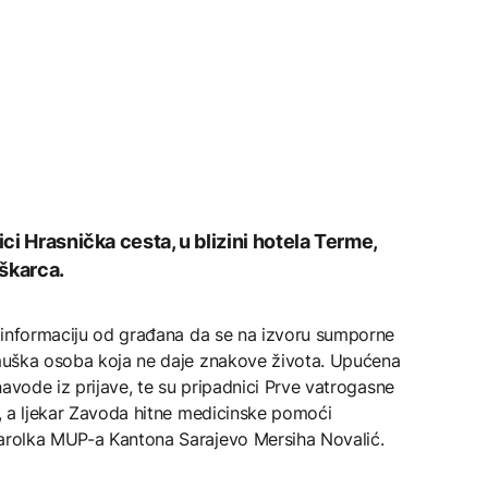
ici Hrasnička cesta, u blizini hotela Terme,
škarca.
la informaciju od građana da se na izvoru sumporne
i muška osoba koja ne daje znakove života. Upućena
 navode iz prijave, te su pripadnici Prve vatrogasne
de, a ljekar Zavoda hitne medicinske pomoći
parolka MUP-a Kantona Sarajevo Mersiha Novalić.