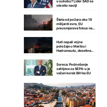
u sukobu? Lider SAD se
obratio naciji
Šteta od požara oko 19
milijardi evra, EU
preusmjerava fokus na
prevenciju
Huti napali vojne
položaje u Maribu i
Hadramautu, desetine
stradalih
Soreca: Podnošenje
zahtjeva za SEPA-u je
važan korak BiH ka EU