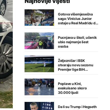
Najnovije vijesti
Gotova višemjesečna
saga: Vinicius Junior
ostaje u Real Madridu do
2032. godine
Pucnjava u školi, učenik
ubio najmanje šest
osoba
Željezničar i BSK
otvaraju novu sezonu
Premijer lige BiH:
Sarajlije u problemima,
Banjalučani pišu istoriju
Poplave u Kini,
evakuisano skoro
30.000 ljudi
Da li su Trump i Hegseth