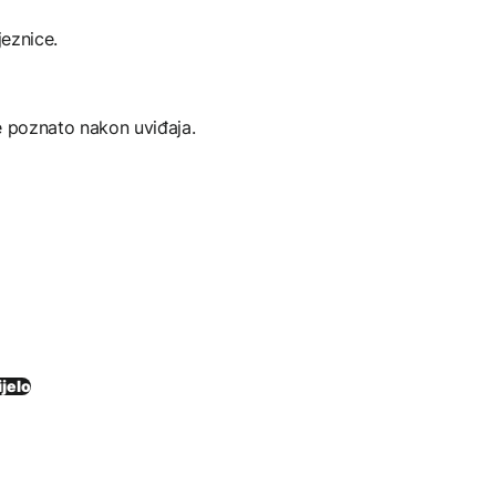
jeznice.
e poznato nakon uviđaja.
jelo