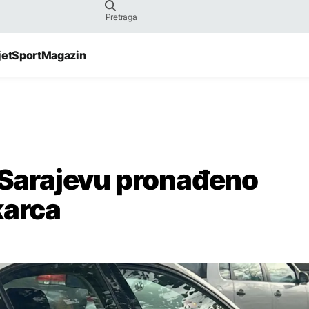
jet
Sport
Magazin
u Sarajevu pronađeno
karca