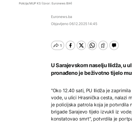
Istorijska presuda protiv
EVROPA
Policija/MUP KS (Izvor: Euronews BiH)
Mete, zbog ugrožavanja
Počela isplata penzija u
djece moraju platiti 942
Redovi na aerodromima i
RS
AKTUELNO
miliona dolara
Euronews.ba
graničnim prelazima u
EU: Koja je svrha EES
Objavljeno
06.12.2025 14:45
Nuklearka Krško
sistema ako se isključuje
DRUŠTVO
smanjuje proizvodnju
čim je preopterećen?
zbog niskog vodostaja i
Počela isplata penzija u
visokih temperatura
KULTURA
RS
Save
Rat i pijesak prijete
BIZNIS
drevnim piramidama
Meroe u Sudanu
Skočile cijene nafte na
U Sarajevskom naselju Ilidža, u ul
svjetskom tržištu, hoće li
pronađeno je beživotno tijelo mu
se to odraziti na BiH
"Oko 12.40 sati, PU Ilidža je zaprimi
ZANIMLJIVOSTI
vode, u ulici Hrasnička cesta, nalaz
Rihanna radi na novom
je policijska patrola koja je potvrdila
albumu
brigade Sarajevo tijelo izvukli iz vo
konstatovao smrt", potvrdila je port