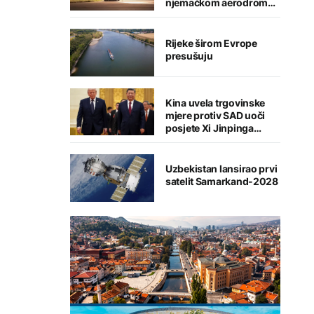
njemačkom aerodromu,
sumnja se na Rusiju
Rijeke širom Evrope
presušuju
Kina uvela trgovinske
mjere protiv SAD uoči
posjete Xi Jinpinga
Washingtonu
Uzbekistan lansirao prvi
satelit Samarkand-2028