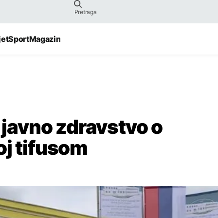
jet
Sport
Magazin
a javno zdravstvo o
oj tifusom