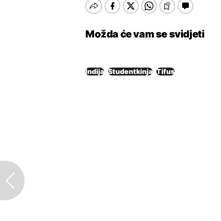
Možda će vam se svidjeti
Indija
Studentkinja
Tifus