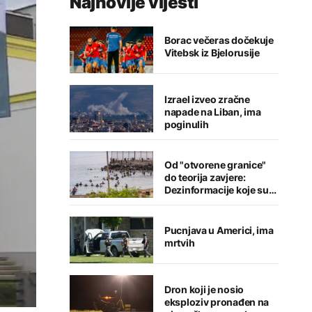
Najnovije vijesti
Borac večeras dočekuje
Vitebsk iz Bjelorusije
Izrael izveo zračne
napade na Liban, ima
poginulih
Od "otvorene granice"
do teorija zavjere:
Dezinformacije koje su
pratile krizu u Seuti
Pucnjava u Americi, ima
mrtvih
Dron koji je nosio
eksploziv pronađen na