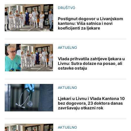
Redovi na aerodromima i
djece moraju platiti 942
graničnim prelazima u
DRUŠTVO
miliona dolara
Nuklearka Krško
EU: Koja je svrha EES
DRUŠTVO
smanjuje proizvodnju
sistema ako se isključuje
zbog niskog vodostaja i
Postignut dogovor u Livanjskom
čim je preopterećen?
Počela isplata penzija u
visokih temperatura
kantonu: Viša satnica i novi
RS
Save
koeficijenti za ljekare
KULTURA
BIZNIS
Rat i pijesak prijete
drevnim piramidama
Skočile cijene nafte na
AKTUELNO
Meroe u Sudanu
svjetskom tržištu, hoće li
se to odraziti na BiH
Vlada prihvatila zahtjeve ljekara u
Livnu: Sutra dolaze na posao, ali
ostavke ostaju
ZANIMLJIVOSTI
Rihanna radi na novom
AKTUELNO
albumu
Ljekari u Livnu i Vlada Kantona 10
bez dogovora, 23 doktora danas
završavaju otkazni rok
AKTUELNO