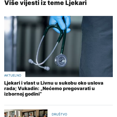
Više vijesti iz teme Ljekari
AKTUELNO
Ljekari i vlast u Livnu u sukobu oko uslova
rada; Vukadin: „Nećemo pregovarati u
izbornoj godini“
DRUŠTVO