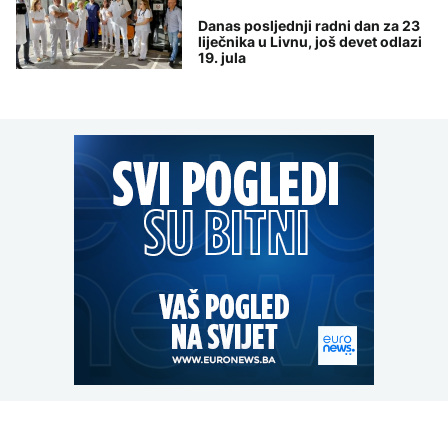
Danas posljednji radni dan za 23
liječnika u Livnu, još devet odlazi
19. jula