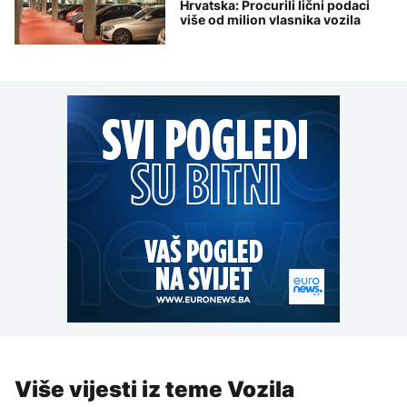
Hrvatska: Procurili lični podaci
više od milion vlasnika vozila
Više vijesti iz teme Vozila