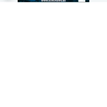
Pretražite današnje teme
Opšti izbori 2026
Požari
Rat u Ukrajini
Teme
Bosna i Hercegovina
Region
Svijet
Sport