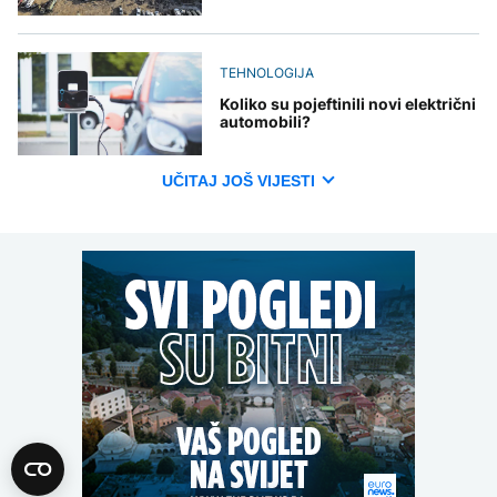
TEHNOLOGIJA
Koliko su pojeftinili novi električni
automobili?
UČITAJ JOŠ VIJESTI