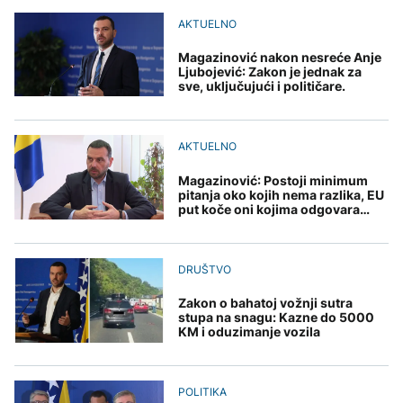
Hidrolozi u Rumuniji
potragu za novom
djece moraju platiti 942
planinarenje i svinjokolj
najavljuju blagi porast
lokacijom regionalne
AKTUELNO
miliona dolara
nematerijalnom
nivoa Dunava, vodostaj
deponije
kulturnom baštinom
rijeke porastao u
AKTUELNO
Magazinović nakon nesreće Anje
Mađarskoj
Ljubojević: Zakon je jednak za
Mostar i HNK ubrzavaju
sve, uključujući i političare.
KULTURA
potragu za novom
AKTUELNO
lokacijom regionalne
Rat i pijesak prijete
deponije
drevnim piramidama
Španija postavila
AKTUELNO
Meroe u Sudanu
ultimatum Italiji da ukine
granične kontrole
Magazinović: Postoji minimum
pitanja oko kojih nema razlika, EU
put koče oni kojima odgovara
status quo
ZANIMLJIVOSTI
Rihanna radi na novom
DRUŠTVO
albumu
Zakon o bahatoj vožnji sutra
stupa na snagu: Kazne do 5000
KM i oduzimanje vozila
POLITIKA