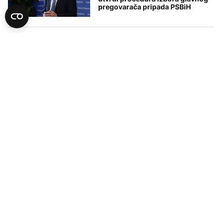
pregovarača pripada PSBiH
POLITIKA
Magazinović pozvao delegate
Doma naroda PSBiH da bez
odlaganja usvoje dopune Zakona
o akcizama
POLITIKA
Magazinović: Dopune Zakona o
akcizama daju VMBiH alat za
privremeno smanjenje cijena
goriva
POLITIKA
Vulić: Prijedlog o smanjenju
akciza je predizborni populizam i
može ugroziti budžet BiH