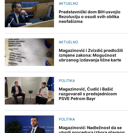
AKTUELNO
Predstavnički dom BiH usvojio
Rezoluciju o osudi svih oblika
neofašizma
AKTUELNO
Magazinović i Zvizdić predložili
izmjene zakona: Mogućnost
ubrzanog izdavanja lične karte
POLITIKA
Magazinović, Ćudić i Bašić
razgovarali s predsjednicom
PSVE Petrom Bayr
POLITIKA
Magazinović: Nadležnost da se
utvrdi procedura izbora glavnog