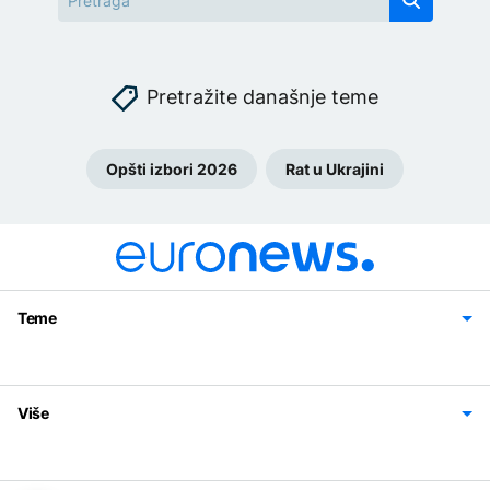
Pretražite današnje teme
Opšti izbori 2026
Rat u Ukrajini
Teme
Bosna i Hercegovina
Region
Svijet
Sport
Magazin
Više
Impressum
Kontakt
Politika privatnosti
Uslovi korišćenja