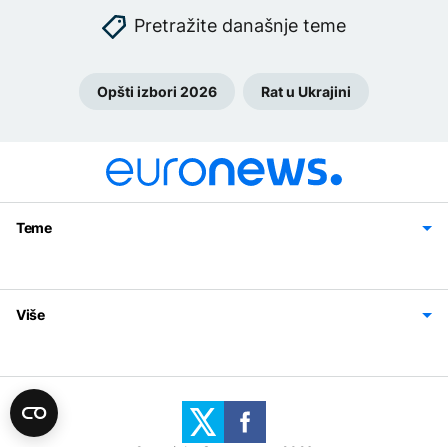
Pretražite današnje teme
Opšti izbori 2026
Rat u Ukrajini
Teme
Bosna i Hercegovina
Region
Svijet
Sport
Magazin
Više
Impressum
Kontakt
Politika privatnosti
Uslovi korišćenja