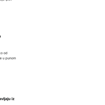
m
ko od
obe u punom
ljaju iz