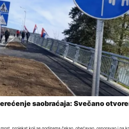
asterećenje saobraćaja: Svečano otvor
most, projekat koji se godinama čekao, obećavao, osporavao i na kr