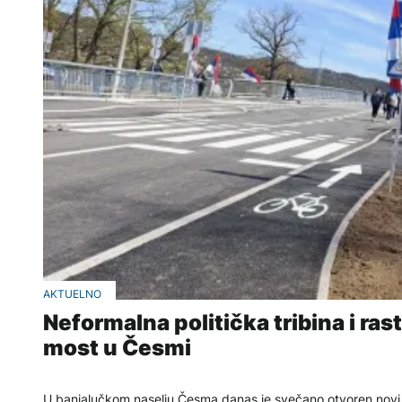
AKTUELNO
Neformalna politička tribina i r
most u Česmi
U banjalučkom naselju Česma danas je svečano otvoren novi 