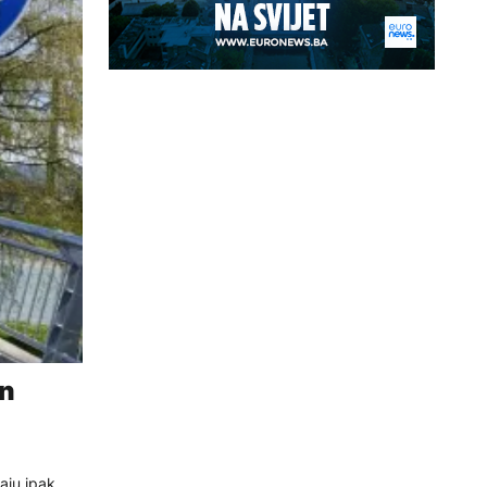
en
aju ipak