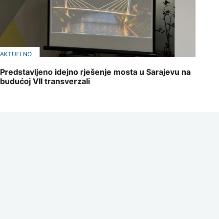
AKTUELNO
Predstavljeno idejno rješenje mosta u Sarajevu na
budućoj VII transverzali