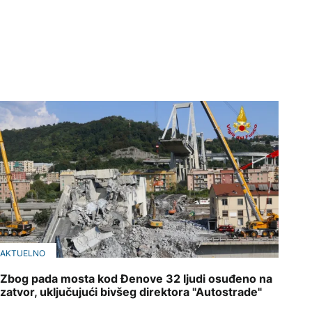
AKTUELNO
Zbog pada mosta kod Đenove 32 ljudi osuđeno na
zatvor, uključujući bivšeg direktora "Autostrade"