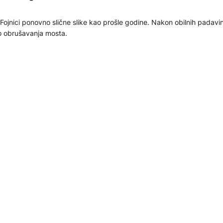
Fojnici ponovno slične slike kao prošle godine. Nakon obilnih padavin
 obrušavanja mosta.
.12.2025
KTUELNO
utra otvaranje mosta u Karakaju za teretni saobraćaj
st preko Drine na graničnom prelazu Karakaj, koji spaja BiH sa Srbij
 biti otvoren za teretni saobraćaj.
.12.2025
KTUELNO