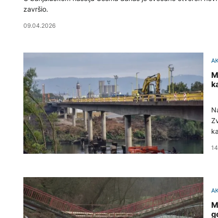
završio.
09.04.2026
A
M
k
Na
Zv
ka
14
A
M
g