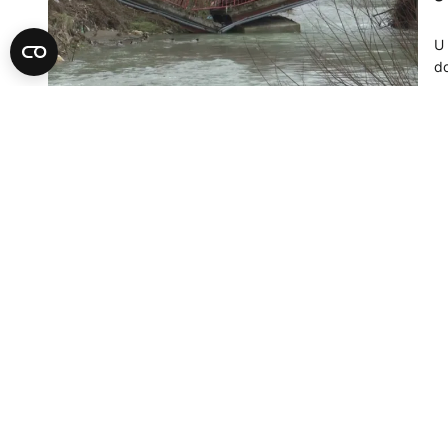
U 
do
07
A
S
Mo
će
01
A