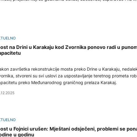
KTUELNO
ost na Drini u Karakaju kod Zvornika ponovo radi u puno
apacitetu
kon završetka rekonstrukcije mosta preko Drine u Karakaju, nedale
ornika, stvoreni su svi uslovi za uspostavljanje teretnog prometa r
pacitetu preko Međunarodnog graničnog prelaza Karakaj.
.12.2025
KTUELNO
ost u Fojnici urušen: Mještani odsječeni, problemi se ponav
odine u godinu