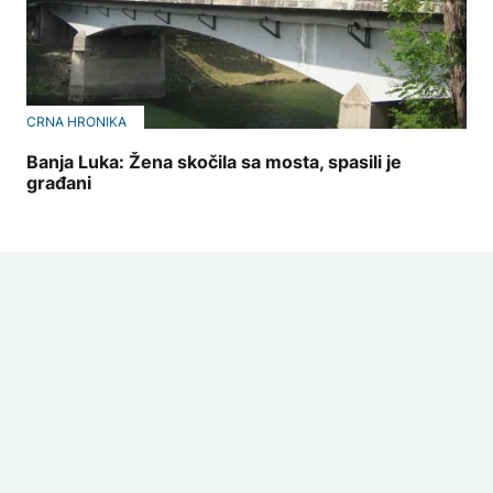
CRNA HRONIKA
Banja Luka: Žena skočila sa mosta, spasili je
građani