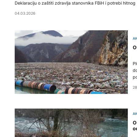
Deklaraciju o zaštiti zdravlja stanovnika FBiH i potrebi hitno
04.03.2026
A
O
Pl
do
po
ne
28
A
O
o