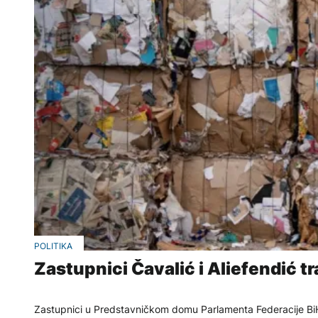
POLITIKA
Zastupnici Čavalić i Aliefendić 
Zastupnici u Predstavničkom domu Parlamenta Federacije BiH 