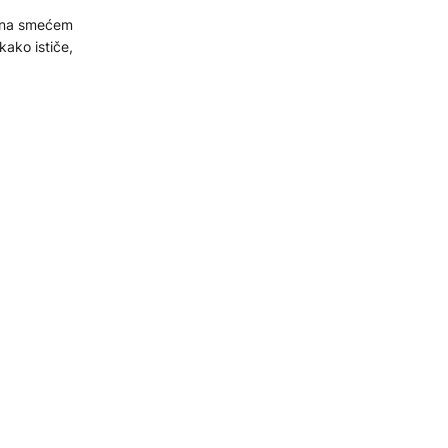
pana smećem
kako ističe,
e
su
ojedinim