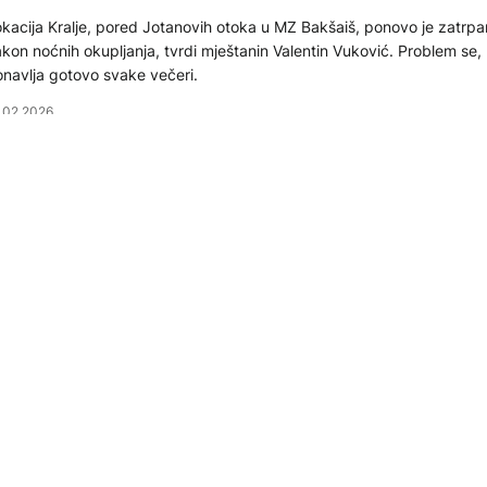
kacija Kralje, pored Jotanovih otoka u MZ Bakšaiš, ponovo je zatr
kon noćnih okupljanja, tvrdi mještanin Valentin Vuković. Problem se, 
navlja gotovo svake večeri.
.02.2026
KTUELNO
uronews u Višegradu: Radnici čiste plutajući otpad iz Drin
 površini Višegradskog akumulacionog jezera na rijeci Drini ponovo 
bilježene velike količine otpada, zbog čega je vodena površina na p
jelovima gotovo u potpunosti prekrivena smećem.
.02.2026