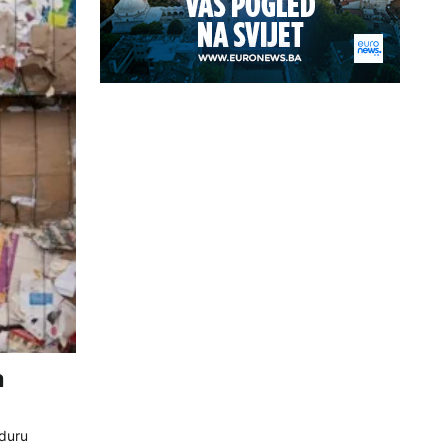
a
eduru