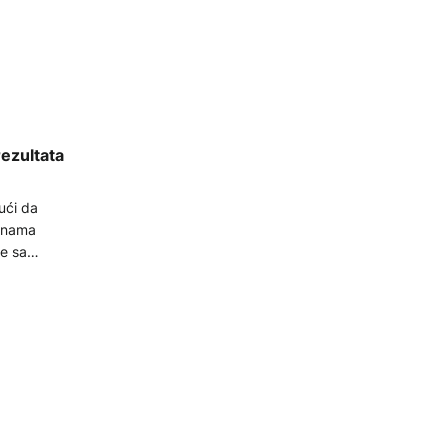
rezultata
ući da
dinama
e sa