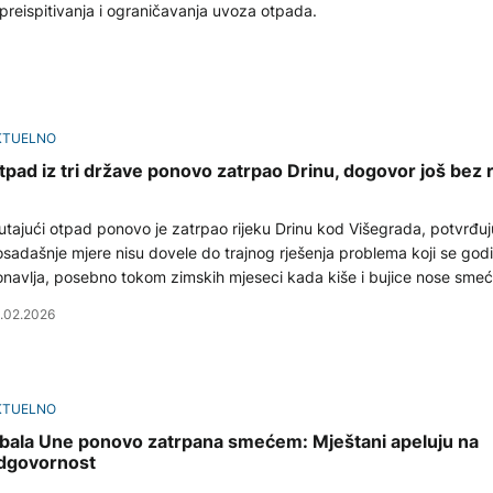
g preispitivanja i ograničavanja uvoza otpada.
KTUELNO
tpad iz tri države ponovo zatrpao Drinu, dogovor još bez 
utajući otpad ponovo je zatrpao rijeku Drinu kod Višegrada, potvrđuj
sadašnje mjere nisu dovele do trajnog rješenja problema koji se go
navlja, posebno tokom zimskih mjeseci kada kiše i bujice nose smeć
uređenih deponija uzvodno.
.02.2026
KTUELNO
bala Une ponovo zatrpana smećem: Mještani apeluju na
dgovornost