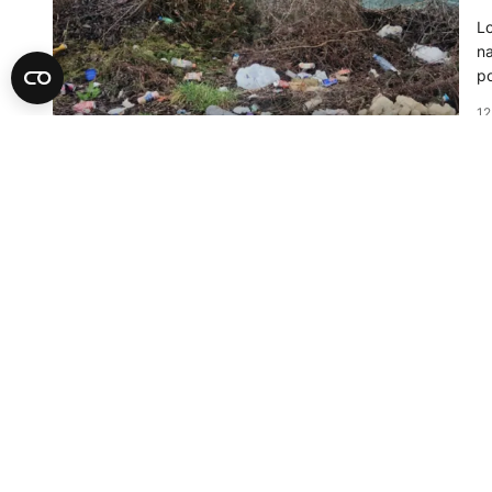
Lo
na
po
12
A
E
Na
za
di
11