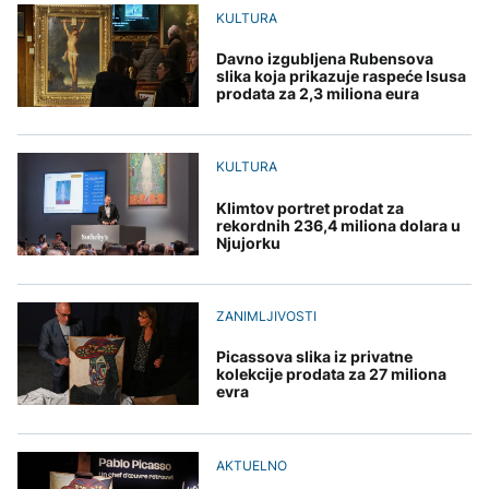
Italijanski obavještajni
AKTUELNO
Sarajevo Film Festival
KULTURA
podaci: Seuta postaje
centar za radikalizaciju i
Sudar putničkog i
regrutaciju džihadista
Davno izgubljena Rubensova
DRUŠTVO
teretnog voza u
slika koja prikazuje raspeće Isusa
Hrvatskoj, 15 osoba
prodata za 2,3 miliona eura
Sutra u Sarajevu akcija
povrijeđeno
ZANIMLJIVOSTI
darivanja krvi - Daruj krv,
BIZNIS
budi opet njihov heroj
Pripremite se za nebeski
spektakl: Kiša meteora
KULTURA
Rimac rasprodao svih
Perseidi stiže sredinom
250 Bugattija prije
augusta
Klimtov portret prodat za
početka proizvodnje.
rekordnih 236,4 miliona dolara u
Cijena mu je 3,8 miliona
Njujorku
eura
TEHNOLOGIJA
Istorijska presuda protiv
ZANIMLJIVOSTI
Mete, zbog ugrožavanja
djece moraju platiti 942
Picassova slika iz privatne
miliona dolara
kolekcije prodata za 27 miliona
evra
AKTUELNO