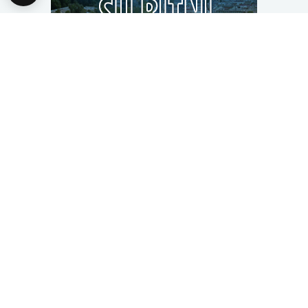
Pretražite današnje teme
Opšti izbori 2026
Rat u Ukrajini