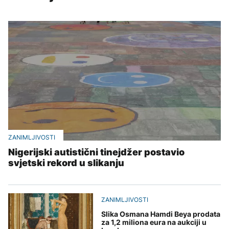
ZANIMLJIVOSTI
Nigerijski autistični tinejdžer postavio
svjetski rekord u slikanju
ZANIMLJIVOSTI
Slika Osmana Hamdi Beya prodata
za 1,2 miliona eura na aukciji u