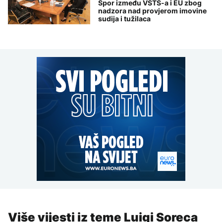
Spor između VSTS-a i EU zbog
nadzora nad provjerom imovine
sudija i tužilaca
Više vijesti iz teme Luigi Soreca