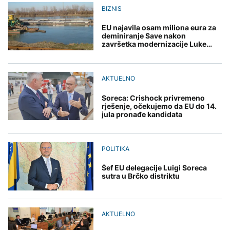
Bjelorusija zabranila
Goražda zbog problema
djece moraju platiti 942
planinarenje i svinjokolj
BIZNIS
Euronews: "Ne izraz
sa vodosnabdijevanjem
miliona dolara
nematerijalnom
snage, već priznanje
kulturnom baštinom
straha"
EU najavila osam miliona eura za
DRUŠTVO
deminiranje Save nakon
završetka modernizacije Luke
Protesti građana
KULTURA
Brčko
Goražda zbog problema
AKTUELNO
sa vodosnabdijevanjem
Rat i pijesak prijete
drevnim piramidama
AKTUELNO
Hidrolozi u Rumuniji
Meroe u Sudanu
najavljuju blagi porast
Soreca: Crishock privremeno
nivoa Dunava, vodostaj
rješenje, očekujemo da EU do 14.
rijeke porastao u
jula pronađe kandidata
Mađarskoj
ZANIMLJIVOSTI
Rihanna radi na novom
POLITIKA
albumu
Šef EU delegacije Luigi Soreca
sutra u Brčko distriktu
AKTUELNO