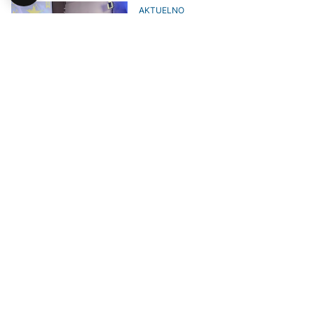
AKTUELNO
U Banjaluci se obilježava Dan
Evrope, Soreca: Više nas toga
spaja, nego što razdvaja
DRUŠTVO
Osamdeset mladih iz BiH
učestvuje na Samitu "Budućnost
je EU": "Sljedeća generacija ima
jasnu i evropsku viziju"
AKTUELNO
Soreca: BiH ne postiže dobre
rezultate, a mi želimo ostvariti
njen potencijal
AKTUELNO
Forum o provedbi Reformske