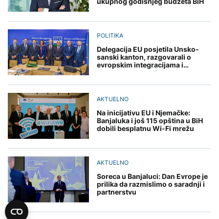
ukupnog godišnjeg budžeta BiH
POLITIKA
Delegacija EU posjetila Unsko-
sanski kanton, razgovarali o
evropskim integracijama i
graničnim prelazima
AKTUELNO
Na inicijativu EU i Njemačke:
Banjaluka i još 115 opština u BiH
dobili besplatnu Wi-Fi mrežu
AKTUELNO
Soreca u Banjaluci: Dan Evrope je
prilika da razmislimo o saradnji i
partnerstvu