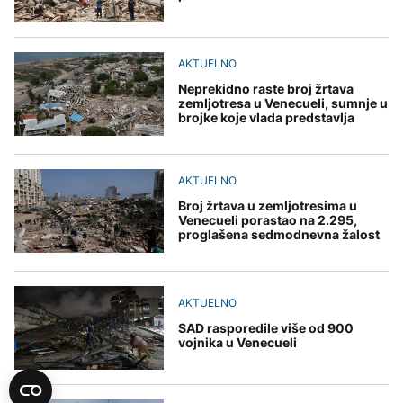
AKTUELNO
Neprekidno raste broj žrtava
zemljotresa u Venecueli, sumnje u
brojke koje vlada predstavlja
AKTUELNO
Broj žrtava u zemljotresima u
Venecueli porastao na 2.295,
proglašena sedmodnevna žalost
AKTUELNO
SAD rasporedile više od 900
vojnika u Venecueli