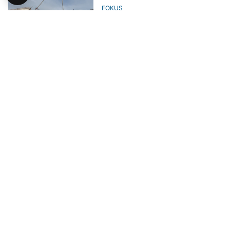
FOKUS
Raste broj žrtava zemljotresa u
Venecueli
AKTUELNO
Više od 100 deportovanih iz SAD
nestalo nakon zemljotresa u
Venecueli
AKTUELNO
Kina šalje više od 14,7 miliona
dolara hitne pomoći Venecueli
AKTUELNO
Beba od 18 dana preživjela pod
ruševinama i postala simbol nade