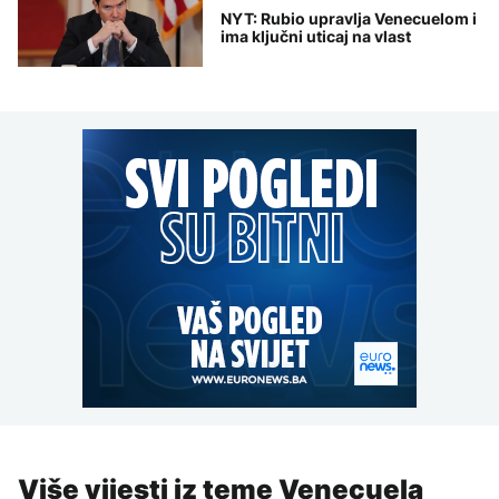
NYT: Rubio upravlja Venecuelom i
ima ključni uticaj na vlast
Više vijesti iz teme Venecuela