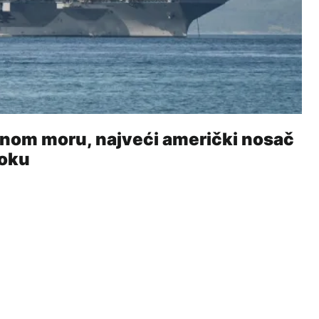
enom moru, najveći američki nosač
toku