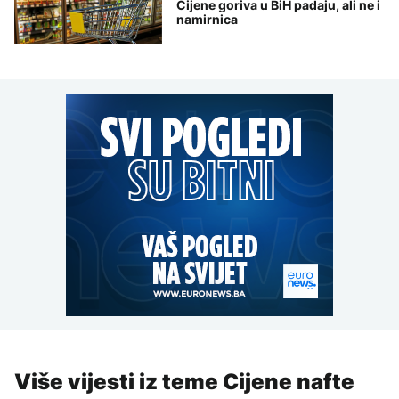
Cijene goriva u BiH padaju, ali ne i
namirnica
Više vijesti iz teme Cijene nafte