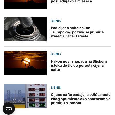
posljednja dva mjeseca
BIZNIS
Pad cijena nafte nakon
Trumpovog poziva na primirje
između Irana i Izraela
BIZNIS
Nakon novih napada na Bliskom
istoku došlo do porasta cijena
nafte
BIZNIS
Cijene nafte padaju, a tržišta rastu
zbog optimizma oko sporazuma o
primirju s Iranom