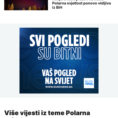
Polarna svjetlost ponovo vidljiva
iz BiH
Više vijesti iz teme Polarna