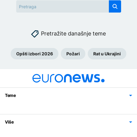
Pretražite današnje teme
Opšti izbori 2026
Požari
Rat u Ukrajini
Teme
Bosna i Hercegovina
Region
Svijet
Sport
Magazin
Više