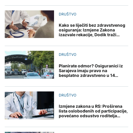
Amerikanci
vremena: Subota donosi
POLITIKA
djece moraju platiti 942
upozoravaju: Putin bi
osvježenje, a onda
miliona dolara
mogao testirati NATO
ponovo velike vrućine
Macut najavio dodatne
DRUŠTVO
ograničenim napadom,
AKTUELNO
mjere za ublažavanje
najveći rizik od jeseni
posljedica toplotnog
Kako se liječiti bez zdravstvenog
Sladić najavio promjenu
talasa
KULTURA
osiguranja: Izmjene Zakona
vremena: Subota donosi
izazvale rekacije, Dodik traži
AKTUELNO
osvježenje, a onda
njegovo povlačenje
Rat i pijesak prijete
ponovo velike vrućine
drevnim piramidama
Erupcija Etne poremetila
Meroe u Sudanu
aviosaobraćaj:
DRUŠTVO
Aerodrom u Kataniji
obustavio dolaske letova
Planirate odmor? Osiguranici iz
Sarajeva imaju pravo na
ZANIMLJIVOSTI
besplatno zdravstveno u 14
država
Rihanna radi na novom
albumu
DRUŠTVO
Izmjene zakona u RS: Proširena
lista oslobođenih od participacije,
povećano odsustvo roditelja
zbog bolesti djeteta