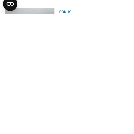
FOKUS
Nakon 12 godina: Posljednji
konvoj američke vojske napustio
Siriju
FOKUS
Američka vojska pregovara sa
Danskom o proširenju prisustva
na Grenlandu
FOKUS
Centralna komanda SAD objavila
snimke udara na lansere iranskih
balističkih raketa
AKTUELNO