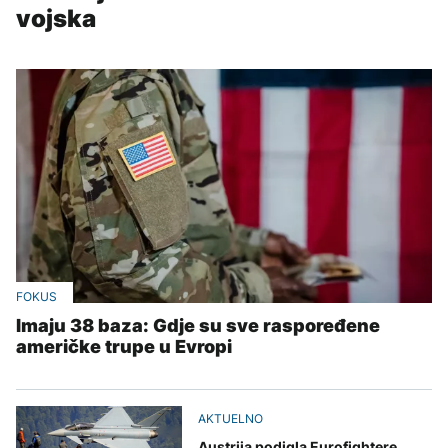
vojska
FOKUS
Imaju 38 baza: Gdje su sve raspoređene
američke trupe u Evropi
AKTUELNO
Austrija podigla Eurofightere