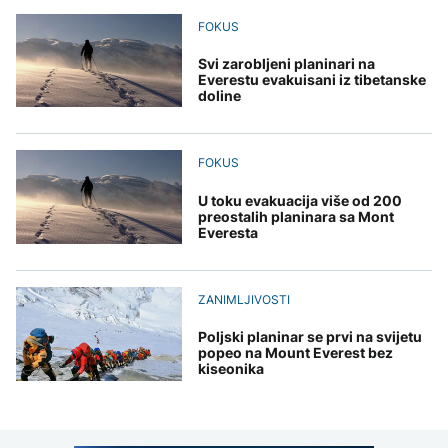
Redovi na aerodromima i
djece moraju platiti 942
graničnim prelazima u
FOKUS
miliona dolara
Nuklearka Krško
EU: Koja je svrha EES
DRUŠTVO
smanjuje proizvodnju
sistema ako se isključuje
zbog niskog vodostaja i
Svi zarobljeni planinari na
čim je preopterećen?
Počela isplata penzija u
visokih temperatura
Everestu evakuisani iz tibetanske
RS
Save
doline
KULTURA
BIZNIS
Rat i pijesak prijete
drevnim piramidama
Skočile cijene nafte na
FOKUS
Meroe u Sudanu
svjetskom tržištu, hoće li
se to odraziti na BiH
U toku evakuacija više od 200
preostalih planinara sa Mont
Everesta
ZANIMLJIVOSTI
Rihanna radi na novom
ZANIMLJIVOSTI
albumu
Poljski planinar se prvi na svijetu
popeo na Mount Everest bez
kiseonika