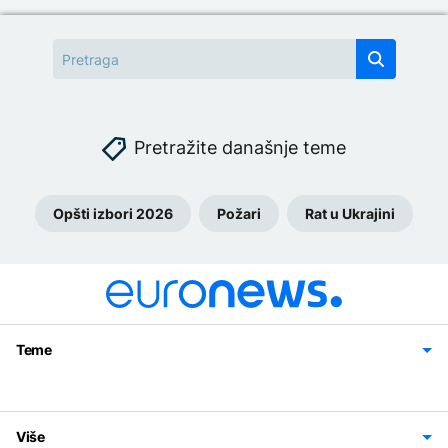
Pretražite današnje teme
Opšti izbori 2026
Požari
Rat u Ukrajini
Teme
Bosna i Hercegovina
Region
Svijet
Sport
Magazin
Više