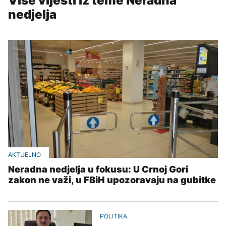
Više vijesti iz teme Neradna
nedjelja
AKTUELNO
Neradna nedjelja u fokusu: U Crnoj Gori
zakon ne važi, u FBiH upozoravaju na gubitke
POLITIKA