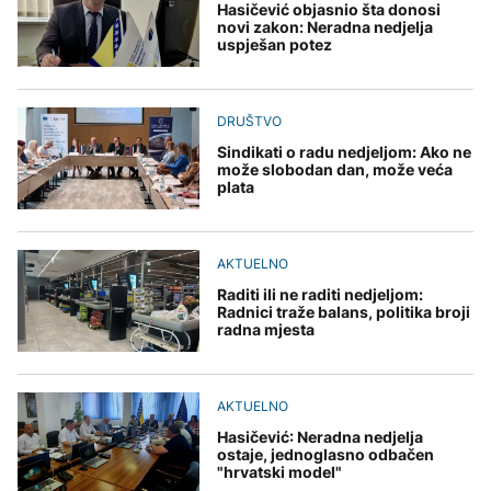
Hasičević objasnio šta donosi
novi zakon: Neradna nedjelja
uspješan potez
DRUŠTVO
Sindikati o radu nedjeljom: Ako ne
može slobodan dan, može veća
plata
AKTUELNO
Raditi ili ne raditi nedjeljom:
Radnici traže balans, politika broji
radna mjesta
AKTUELNO
Hasičević: Neradna nedjelja
ostaje, jednoglasno odbačen
"hrvatski model"