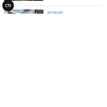
AKTUELNO
Basara: Neradna nedjelja nije
luksuz, ona je preduslov za
zdravo društvo i snažnu porodicu
DRUŠTVO
Sutra protesti u Sarajevu zbog
uvođenja radnih nedjelja
DRUŠTVO
Beširović: Od Vlade FBiH
očekujemo podršku u očuvanju
neradne nedjelje
AKTUELNO