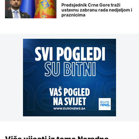
Predsjednik Crne Gore traži
ustavnu zabranu rada nedjeljom i
praznicima