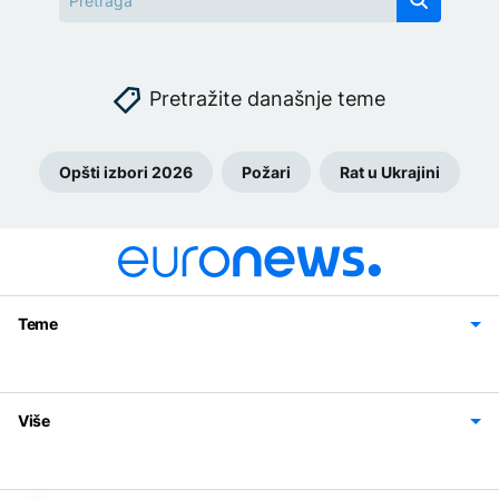
Pretražite današnje teme
Opšti izbori 2026
Požari
Rat u Ukrajini
Teme
Bosna i Hercegovina
Region
Svijet
Sport
Magazin
Više
Impressum
Kontakt
Politika privatnosti
Uslovi korišćenja