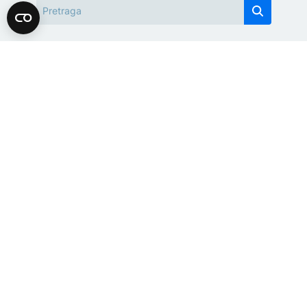
Pretražite današnje teme
Opšti izbori 2026
Požari
Rat u Ukrajini
Teme
Bosna i Hercegovina
Region
Svijet
Sport
Magazin
Više
Impressum
Kontakt