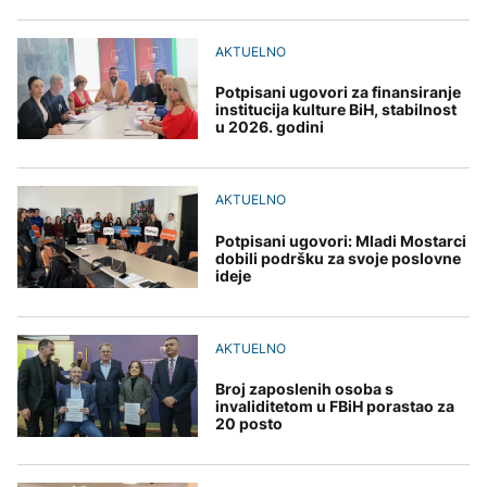
uputstva za skreniranje
Žedni za novcem: Koje bi
zatvorena obilaznica
AKTUELNO
na Mjesec
nove poreze EU mogla
uvesti od 2028. godine?
Dunav se povukao i
AKTUELNO
AKTUELNO
otkrio vijekovima
skrivene tajne: Od
Potpisani ugovori za finansiranje
Požar se širi Bijeljinom,
mamuta do ratnih
TEHNOLOGIJA
institucija kulture BiH, stabilnost
zatvorena obilaznica
brodova
u 2026. godini
AKTUELNO
Britanska kraljevska
kovnica iz elektronskog
Izrael izveo zračne
otpada izdvaja zlato
napade na Liban, ima
AKTUELNO
poginulih
Potpisani ugovori: Mladi Mostarci
dobili podršku za svoje poslovne
ZDRAVLJE
ideje
Ruska vakcina protiv
melanoma: Prvi pacijent
AKTUELNO
uskoro završava terapiju
Broj zaposlenih osoba s
invaliditetom u FBiH porastao za
20 posto