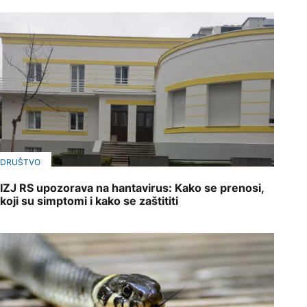
DRUŠTVO
IZJ RS upozorava na hantavirus: Kako se prenosi,
koji su simptomi i kako se zaštititi