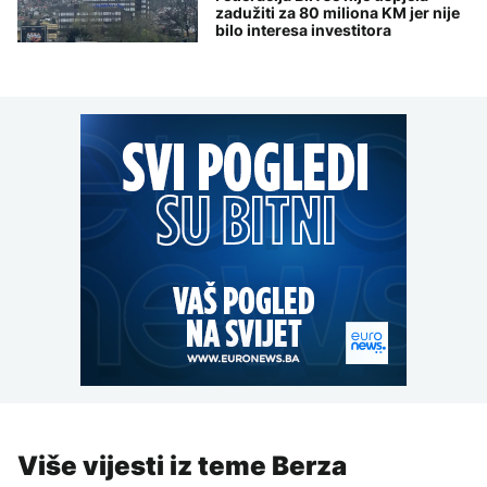
zadužiti za 80 miliona KM jer nije
bilo interesa investitora
Više vijesti iz teme Berza