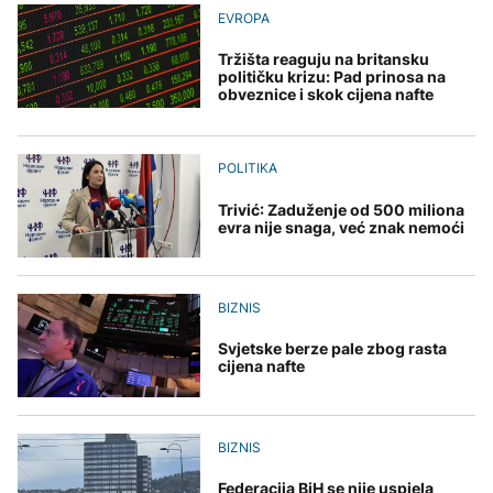
Oluja čupala drveće i
upućeni u Konjic da
Perseidi stiže sredinom
EVROPA
nosila krovove u
pomognu u gašenju
augusta
Zelenski stigao u Srbiju
Rumuniji
požara
Tržišta reaguju na britansku
AKTUELNO
političku krizu: Pad prinosa na
obveznice i skok cijena nafte
Sarajevski vatrogasci
TEHNOLOGIJA
upućeni u Konjic da
AKTUELNO
pomognu u gašenju
Istorijska presuda protiv
požara
Mete, zbog ugrožavanja
POLITIKA
Španija od sutra uvodi
djece moraju platiti 942
privremene kontrole za
miliona dolara
Trivić: Zaduženje od 500 miliona
putnike iz Italije
evra nije snaga, već znak nemoći
KULTURA
BIZNIS
Rat i pijesak prijete
drevnim piramidama
Svjetske berze pale zbog rasta
Meroe u Sudanu
cijena nafte
BIZNIS
Federacija BiH se nije uspjela