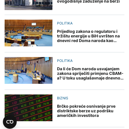
ovogodišnje zaduženje na berzi
POLITIKA
Prijedlog zakona o regulatoru i
tržištu energije u BiH uvršten na
dnevni red Doma naroda kao
treća tačka
POLITIKA
Da li će Dom naroda usvajanjem
zakona spriječiti primjenu CBAM-
a? U toku usaglašavnaje dnevnog
reda
BIZNIS
Brčko pokreće osnivanje prve
distriktske berze uz podršku
američkih investitora