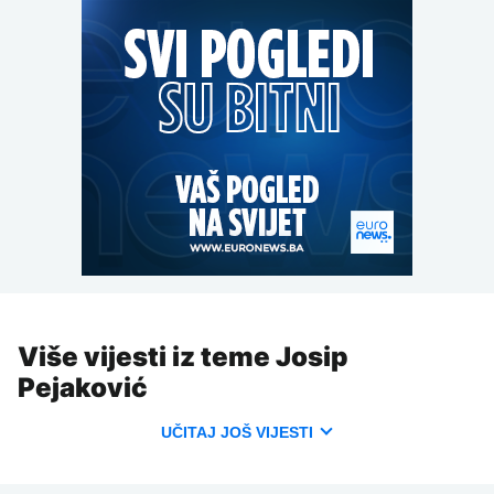
Više vijesti iz teme Josip
Pejaković
UČITAJ JOŠ VIJESTI