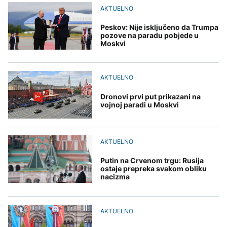
Španija postavila
aktivan, gust dim
djece moraju platiti 942
AKTUELNO
ultimatum Italiji da ukine
otežava gašenje iz zraka
miliona dolara
Grčka dronovima
granične kontrole
kontrolisala više od 300
Peskov: Nije isključeno da Trumpa
AKTUELNO
plaža zbog nelegalnog
pozove na paradu pobjede u
zauzimanja obale
Moskvi
Požar kod Konjica i dalje
KULTURA
aktivan, gust dim
FOKUS
otežava gašenje iz zraka
Rat i pijesak prijete
drevnim piramidama
AKTUELNO
Amerikanci
Meroe u Sudanu
upozoravaju: Putin bi
Dronovi prvi put prikazani na
mogao testirati NATO
vojnoj paradi u Moskvi
ograničenim napadom,
najveći rizik od jeseni
ZANIMLJIVOSTI
AKTUELNO
Rihanna radi na novom
albumu
Putin na Crvenom trgu: Rusija
ostaje prepreka svakom obliku
nacizma
AKTUELNO