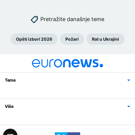
Pretražite današnje teme
Opšti izbori 2026
Požari
Rat u Ukrajini
Teme
Bosna i Hercegovina
Region
Svijet
Sport
Magazin
Više
Impressum
Kontakt
Politika privatnosti
Uslovi korišćenja