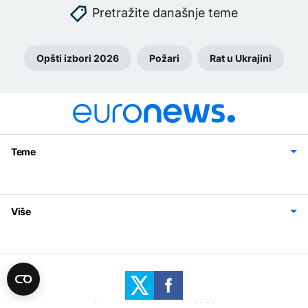
Pretražite današnje teme
Opšti izbori 2026
Požari
Rat u Ukrajini
Teme
Bosna i Hercegovina
Region
Svijet
Sport
Magazin
Više
Impressum
Kontakt
Politika privatnosti
Uslovi korišćenja
Copyright © euronews 2026