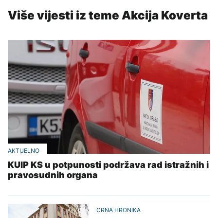
Više vijesti iz teme Akcija Koverta
AKTUELNO
KUIP KS u potpunosti podržava rad istražnih i
pravosudnih organa
CRNA HRONIKA