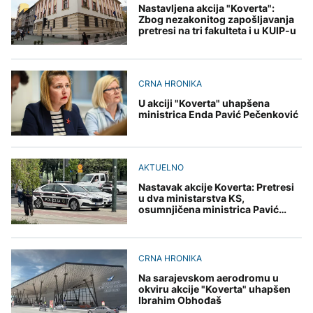
Nastavljena akcija "Koverta":
Zbog nezakonitog zapošljavanja
pretresi na tri fakulteta i u KUIP-u
CRNA HRONIKA
U akciji "Koverta" uhapšena
ministrica Enda Pavić Pečenković
AKTUELNO
Nastavak akcije Koverta: Pretresi
u dva ministarstva KS,
osumnjičena ministrica Pavić
Pečenković
CRNA HRONIKA
Na sarajevskom aerodromu u
okviru akcije "Koverta" uhapšen
Ibrahim Obhođaš