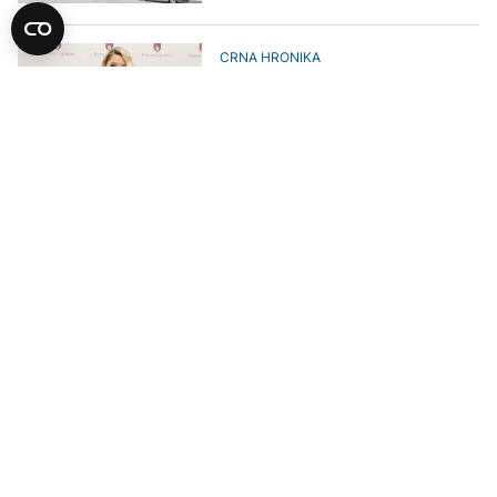
CRNA HRONIKA
Kantonalna ministrica Mesihović i
njena pomoćnica biće sutra
predate Tužilaštvu KS
UČITAJ JOŠ VIJESTI