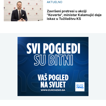
AKTUELNO
Završeni pretresi u akciji
"Koverta", ministar Kalamujić daje
iskaz u Tužilaštvu KS