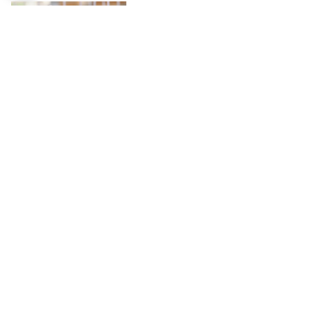
EVROPA
Bugari izlaze na referendum: Gasi
se nacionalna valuta?
EVROPA
Bugarski predsjednik: Što se više
novca i oružja sliva u Ukrajinu, to
će mir biti dalje
UČITAJ JOŠ VIJESTI