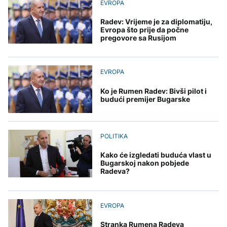
Redovi na aerodromima i
EVROPA
djece moraju platiti 942
graničnim prelazima u
miliona dolara
Nuklearka Krško
EU: Koja je svrha EES
DRUŠTVO
Radev: Vrijeme je za diplomatiju,
smanjuje proizvodnju
sistema ako se isključuje
Evropa što prije da počne
zbog niskog vodostaja i
čim je preopterećen?
pregovore sa Rusijom
Počela isplata penzija u
visokih temperatura
RS
Save
KULTURA
BIZNIS
Rat i pijesak prijete
EVROPA
drevnim piramidama
Skočile cijene nafte na
Meroe u Sudanu
svjetskom tržištu, hoće li
Ko je Rumen Radev: Bivši pilot i
se to odraziti na BiH
budući premijer Bugarske
ZANIMLJIVOSTI
POLITIKA
Rihanna radi na novom
albumu
Kako će izgledati buduća vlast u
Bugarskoj nakon pobjede
Radeva?
EVROPA
Stranka Rumena Radeva